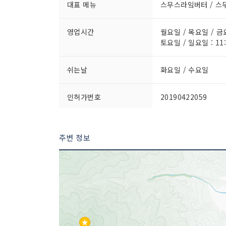
대표 메뉴
스무스라잌버터 / 스
영업시간
월요일 / 목요일 / 금요일
토요일 / 일요일 : 11:
쉬는날
화요일 / 수요일
인허가번호
20190422059
주변 정보