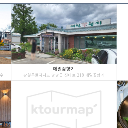
메밀꽃향기
국수
강원특별자치도 양양군 진미로 218 메밀꽃향기