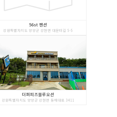
56st 펜션
강원특별자치도 양양군 강현면 대문터길 5-5
더퍼피즈블루오션
강원특별자치도 양양군 강현면 동해대로 3411