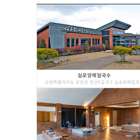
실로암메밀국수
강원특별자치도 양양군 장산4길 8-5 실로암메밀