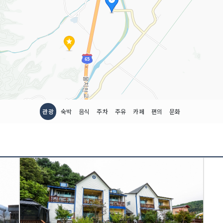
관광
숙박
음식
주차
주유
카페
편의
문화