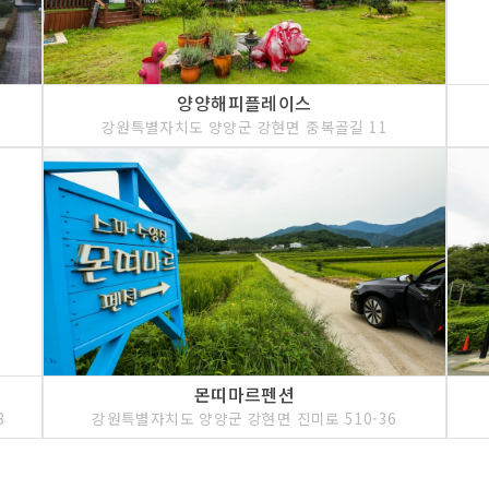
양양해피플레이스
강원특별자치도 양양군 강현면 중복골길 11
몬띠마르펜션
8
강원특별자치도 양양군 강현면 진미로 510-36