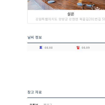
설온
강원특별자치도 양양군 강현면 복골길201번길 5
날씨 정보
토
일
08.08
08.09
참고 자료
유튜브
블로그