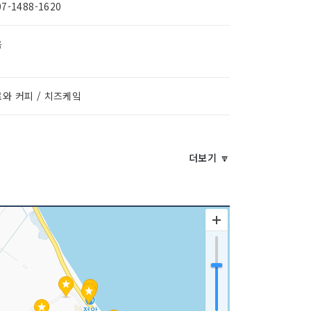
07-1488-1620
음
와 커피 / 치즈케잌
더보기 🔽