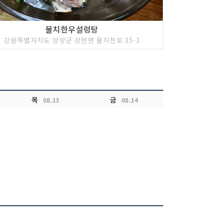
물치한우설렁탕
강원특별자치도 양양군 강현면 물치천로 35-3
목
금
08.13
08.14