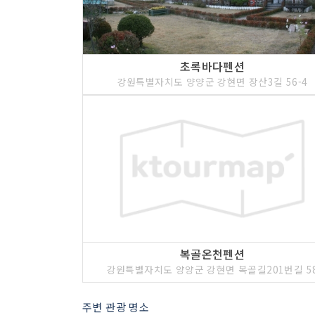
초록바다펜션
강원특별자치도 양양군 강현면 장산3길 56-4
복골온천펜션
강원특별자치도 양양군 강현면 복골길201번길 5
주변 관광 명소