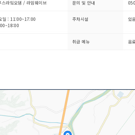
무스라잌오댐 / 라임웨이브
문의 및 안내
05
 : 11:00~17:00
주차시설
있
00~18:00
취급 메뉴
음료