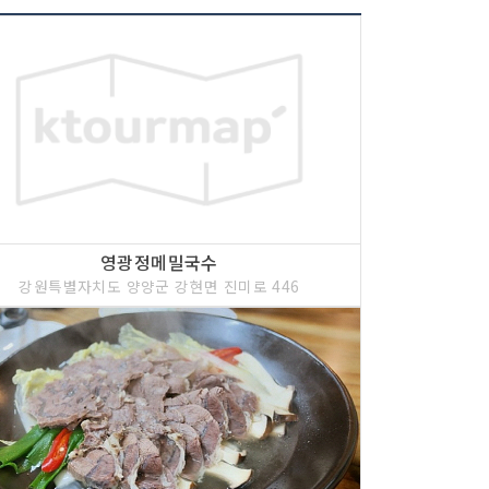
영광정메밀국수
강원특별자치도 양양군 강현면 진미로 446