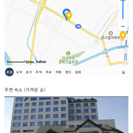
500m
⇊
관광
숙박
음식
주차
주유
카페
편의
문화
주변 숙소 (가까운 순)