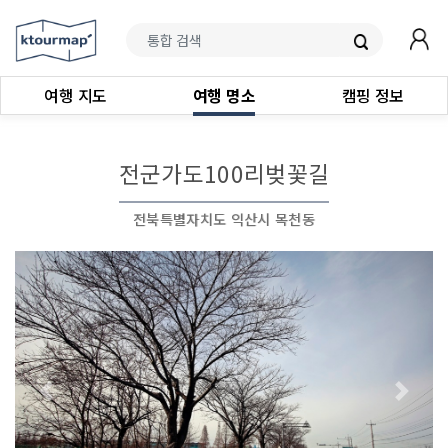
여행 지도
여행 명소
캠핑 정보
전군가도100리벚꽃길
전북특별자치도 익산시 목천동