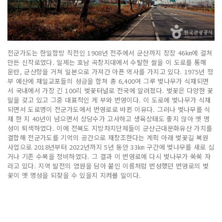
전군가도는 한일합방 직전인 1908년 전주에서 군산까지 장장 46㎞에 걸쳐
만든 신작로였다. 일제는 호남 곡창지대에서 수탈한 쌀을 이 도로를 통해
운반, 군산항을 거쳐 일본으로 가져간 아픈 역사를 가지고 있다. 1975년 정
부 예산에 재일교포들의 성금을 합쳐 총 6,400여 그루 벚나무가 식재되면
서 국내에서 가장 긴 100리 벚꽃터널로 전국에 알려졌다. 벚꽃은 다양한 꽃
말을 갖고 있고 그중 대표적인 게 부와 번영이다. 이 도로에 벚나무가 식재
되면서 도로명이 전군가도에서 번영로로 바뀐 이유다. 그러나 벚나무를 식
재 한 지 40년이 넘으면서 상당수가 고사하고 생육상태도 좋지 않아 옛 명
성이 퇴색하였다. 이에 전북도 지방차치단체들이 군산근대문화유산 가치를
결합해 전군가도를 기억의 공간으로 재창조한다는 계획 아래 벚꽃길 복원
사업으로 2018년부터 2022년까지 5년 동안 33㎞ 구간에 벚나무를 새로 심
거나 기존 수목을 정비하였다. 그 결과 이 번영로에 다시 벚나무가 쑥쑥 자
라고 있다. 지역 발전의 염원을 담아 붙인 이름처럼 번성했던 번영로의 벚
꽃이 옛 명성을 되찾을 수 있을지 지켜볼 일이다.