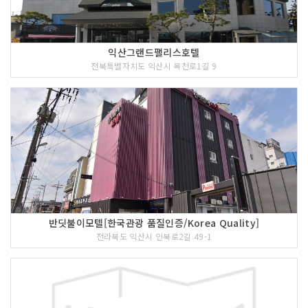
익산그랜드팰리스호텔
전북특별자치도 익산시 목천로1길 9
반딧불이모텔[한국관광 품질인증/Korea Quality]
전라북도 익산시 인북로2길 49-1