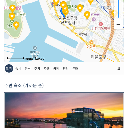
화 상영 & 감독, 배우와의 대화- 기간 : 5.
22.(금)~5.26.(화) - 장소 : 인천아트플랫
폼, 애관극장, 한중문화관- 디아스포라 주
제 장단편 영화 무료 상영 (온라인 사전 예
매 및 현장예매 가능)- 일부 작품은 감독,
배우와의 대화 진행 *디아스포라영화제
홈페이지에서 상영시간표 참고3. 부대 프
로그램 (인천아트플랫폼 일대)- 웰컴! 키
즈존 (5.23.(토)~5.26.(화) 10:00~18:0
0) : LAFLAF 키즈시네마, 키즈라이브러
500m
리 운영- 만국피크닉 (5.23.(토)~5.25.
(월) 10:00~18:00) : 플리마켓, 식음부스
⇊
관광
숙박
음식
주차
주유
카페
편의
문화
운영- 디아유람단 (5.23.(토)~5.25.(월))
: 개항장 일대 투어 프로그램 *사전신청-
주변 숙소 (가까운 순)
디아러너스 (5.23.(토)~5.25.(월) 09:30
~12:00) : 개항장 러닝 체험 프로그램- 전
시 (5.23.(토)~5.26.(화) 10:00~18:00) :
영화와 전시의 경계를 넘나드는 작품 전시
4. 디아스테이지 (인천아트플랫폼 야외광
장)- DJing (5.24.(일)~5.25.(월) 11:00
~14:00) : DJ 공연으로 여는 환대의 광장
의 아침!- 춤추는 동그라미, 만딩고 (5.24.