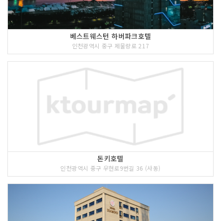
(일) 15:00)/아프리카 댄스 워크숍(5.25.
(월) 15:00) : 아프리카 댄스 스쿨 '쿨레
칸'과 함께 비트에 몸을 맡기는 시간 *사
베스트웨스턴 하버파크호텔
전신청- 오마르와 동방전력 공연 (5.24.
인천광역시 중구 제물량로 217
(일) 17:00) & 추다혜차지스 공연 (5.25.
(월) 17:00)
주최자 정보
인천광역시
주최자 연락처
032-435-7172
주관사 정보
인천광역시영상위원회
돈키호텔
이용요금
무료
인천광역시 중구 우현로9번길 36 (사동)