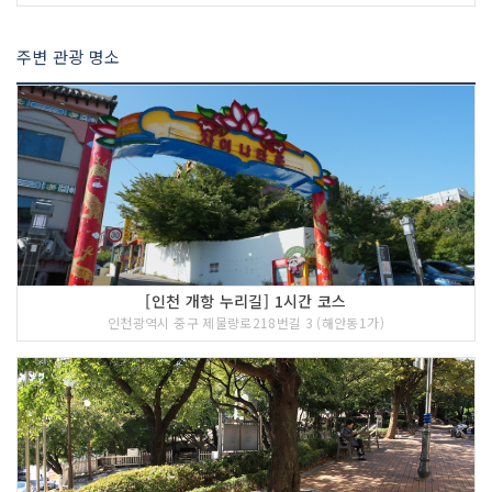
주변 관광 명소
[인천 개항 누리길] 1시간 코스
인천광역시 중구 제물량로218번길 3 (해안동1가)