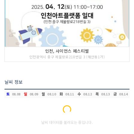
인천, 사이언스 페스티벌
인천광역시 중구 제물량로218번길 3 (해안동1가)
날씨 정보
토
일
월
화
수
목
금
08.08
08.09
08.10
08.11
08.12
08.13
08.14
Loading...
날씨 데이터를 불러오는 중입니다.