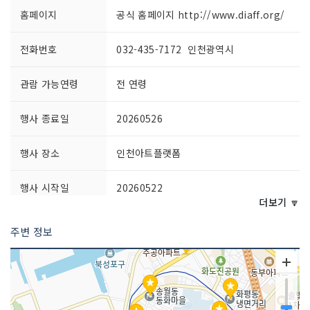
홈페이지
공식 홈페이지 http://www.diaff.org/
전화번호
032-435-7172 인천광역시
관람 가능연령
전 연령
행사 종료일
20260526
행사 장소
인천아트플랫폼
행사 시작일
20260522
더보기 🔽
공연시간
10:00~22:00
주변 정보
행사 프로그램
1. 개막식- 기간 : 5.22.(금) 19:00 - 장소
: 애관극장 1관- 개막식 사회 : 조민수(배
우), 김환(아나운서)- 개막공연 : 산만한시
선- 개막작 : 이란 단편영화 3편2. 무료 영