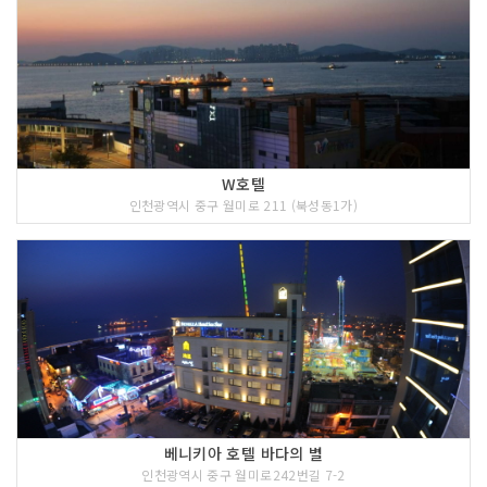
W호텔
인천광역시 중구 월미로 211 (북성동1가)
베니키아 호텔 바다의 별
인천광역시 중구 월미로242번길 7-2