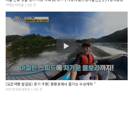
여행능력자들 | 4년 전
[오감여행 발걸음) 경기 가평] 펑평호에서 즐기는 수상레저 ''
NBS한국농업방송 | 4년 전