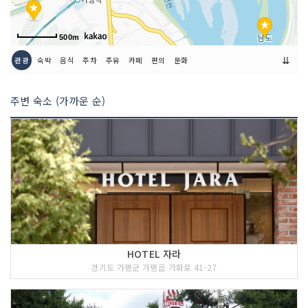
500m
⇊
관광
숙박
음식
주차
주유
카페
편의
문화
주변 숙소 (가까운 순)
HOTEL 자라
경기도 가평군 가평읍 가화로 41-27