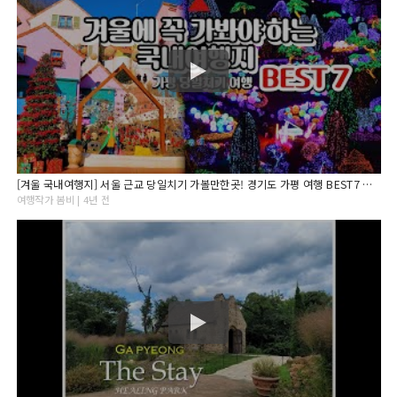
[겨울 국내여행지] 서울 근교 당일치기 가볼만한곳! 경기도 가평 여행 BEST7 아침고요수목원/오색별빛정원전
여행작가 봄비 | 4년 전