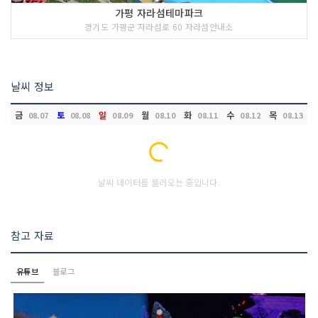
가평 자라섬테마파크
경기도 가평군 자라섬로 60 자라섬안내소
날씨 정보
금
토
일
월
화
수
목
08.07
08.08
08.09
08.10
08.11
08.12
08.13
Loading...
날씨 데이터를 불러오는 중입니다.
참고 자료
유튜브
블로그