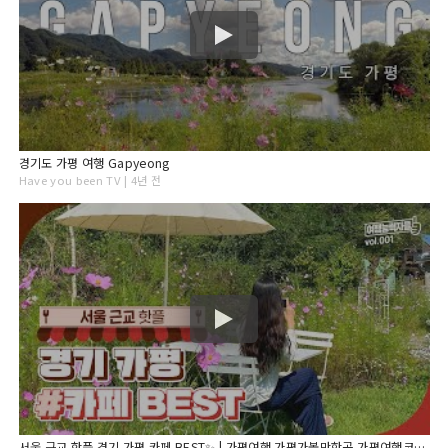
경기도 가평 여행 Gapyeong
Have you been TV | 4년 전
서울 근교 핫플 경기 가평 카페 BEST✨ | 가평여행,가평가볼만한곳,가평여행코스,경기도가볼만한곳, 서울근교가볼만한곳,가평카페,서울근교드라이브,서울근교카페,경기도카페,가평데이트