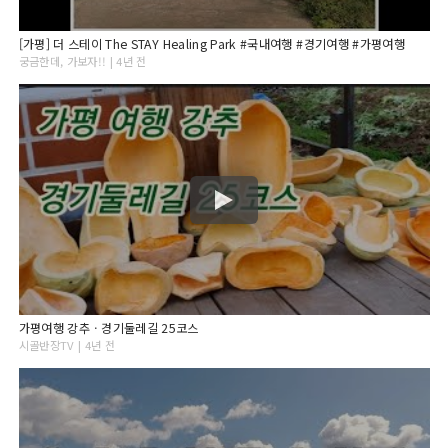
[가평] 더 스테이 The STAY Healing Park #국내여행 #경기여행 #가평여행
궁금한데, 가보자!! | 4년 전
가평여행 강추ㆍ경기둘레길 25코스
시골반장TV | 4년 전