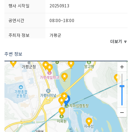
행사 시작일
20250913
공연시간
08:00~18:00
주최자 정보
가평군
더보기 🔽
주최자 연락처
031-580-2098
주변 정보
이용요금
유료
7,000원(5,000원 지역화폐로 환급)