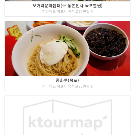
오거리문화센터(구 동본원사 목포별원)
전라남도 목포시 영산로75번길 5
중화루(목포)
전라남도 목포시 영산로75번길 6