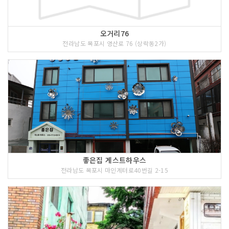
오거리76
전라남도 목포시 영산로 76 (상락동2가)
좋은집 게스트하우스
전라남도 목포시 마인계터로40번길 2-15