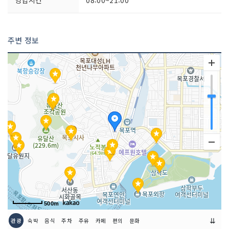
주변 정보
500m
⇊
관광
숙박
음식
주차
주유
카페
편의
문화