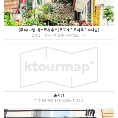
(주)수다방 게스트하우스(목포게스트하우스수다방)
전라남도 목포시 마인계터로40번길 2-14
춘화당
전라남도 목포시 영산로59번길 35-7