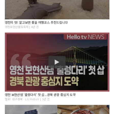
영천의 멋! 알고보면 좋을 여행코스 추천드립니다
영천보현산별빛축제 | 4년 전
영천 보현산댐 ′출렁다리′ 첫 삽...경북 관광 중심지 도약
헬로! 대구경북 - LG HelloV | 5년 전