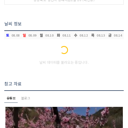
날씨 정보
토
일
월
화
수
목
금
08.08
08.09
08.10
08.11
08.12
08.13
08.14
Loading...
날씨 데이터를 불러오는 중입니다.
참고 자료
유튜브
블로그