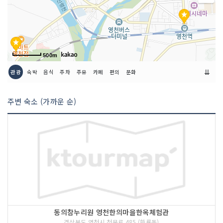
500m
⇊
관광
숙박
음식
주차
주유
카페
편의
문화
주변 숙소 (가까운 순)
동의참누리원 영천한의마을한옥체험관
경상북도 영천시 천문로 485 (화룡동)