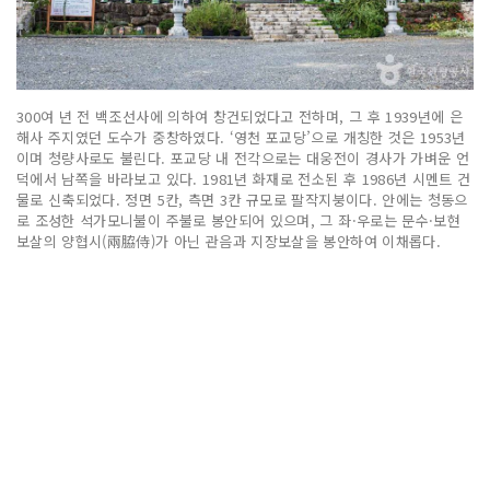
300여 년 전 백조선사에 의하여 창건되었다고 전하며, 그 후 1939년에 은
해사 주지였던 도수가 중창하였다. ‘영천 포교당’으로 개칭한 것은 1953년
이며 청량사로도 불린다. 포교당 내 전각으로는 대웅전이 경사가 가벼운 언
덕에서 남쪽을 바라보고 있다. 1981년 화재로 전소된 후 1986년 시멘트 건
물로 신축되었다. 정면 5칸, 측면 3칸 규모로 팔작지붕이다. 안에는 청동으
로 조성한 석가모니불이 주불로 봉안되어 있으며, 그 좌·우로는 문수·보현
보살의 양협시(兩脇侍)가 아닌 관음과 지장보살을 봉안하여 이채롭다.