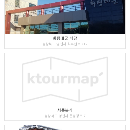
화평대군 식당
경상북도 영천시 최무선로 212
서문분식
경상북도 영천시 운동장로 7