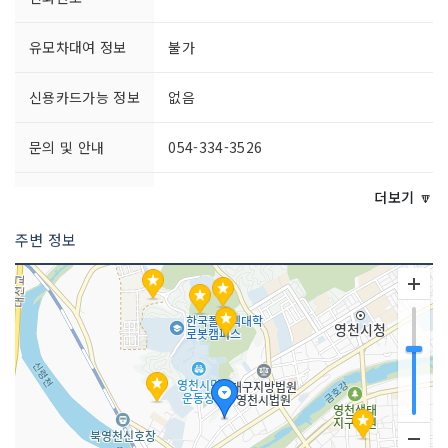
유모차대여 정보
불가
신용카드가능 정보
없음
문의 및 안내
054-334-3526
주차시설
가능
더보기 🔽
요금 (무료)
주변 정보
쉬는날
연중무휴
이용시간
06:00~20:00