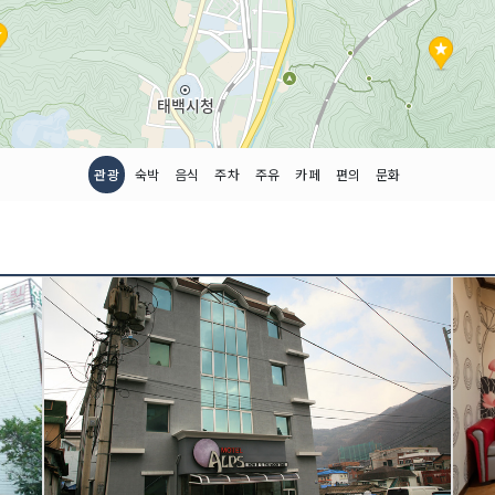
관광
숙박
음식
주차
주유
카페
편의
문화