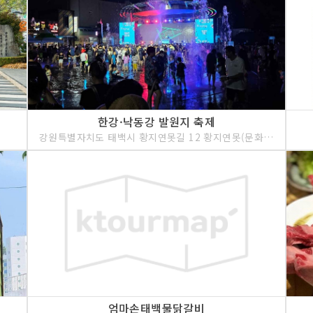
한강·낙동강 발원지 축제
강원특별자치도 태백시 황지연못길 12 황지연못(문화관광해설사의집)
엄마손태백물닭갈비