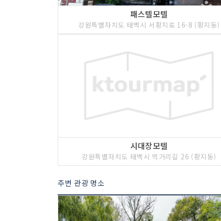
패스텔모텔
강원특별자치도 태백시 서황지로 16-8 (황지동)
시대장모텔
강원특별자치도 태백시 먹거리길 26 (황지동)
주변 관광 명소