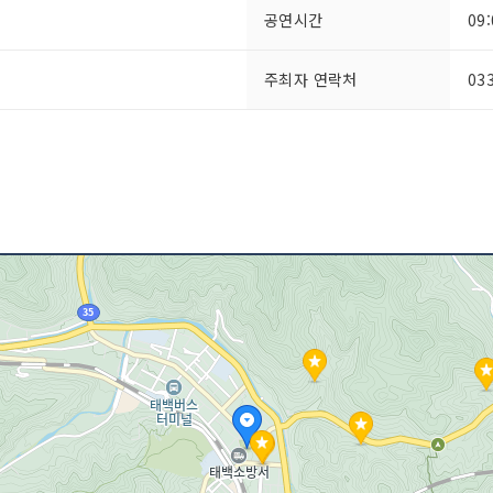
공연시간
09
주최자 연락처
03