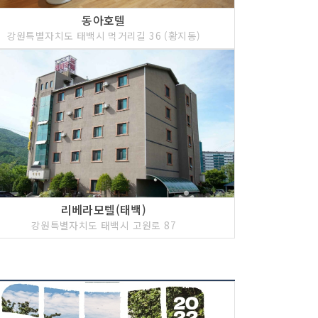
동아호텔
강원특별자치도 태백시 먹거리길 36 (황지동)
리베라모텔(태백)
강원특별자치도 태백시 고원로 87