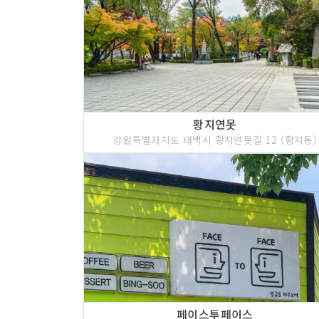
황지연못
강원특별자치도 태백시 황지연못길 12 (황지동)
페이스투페이스