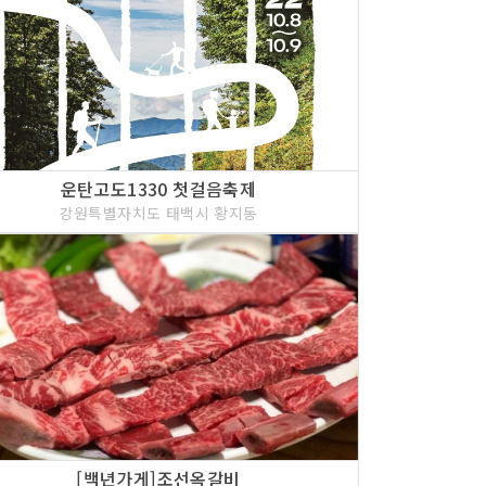
운탄고도1330 첫걸음축제
강원특별자치도 태백시 황지동
[백년가게]조선옥갈비