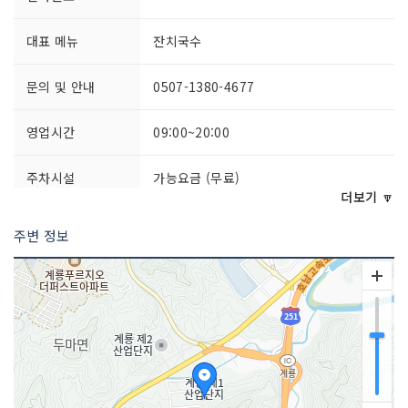
대표 메뉴
잔치국수
문의 및 안내
0507-1380-4677
영업시간
09:00~20:00
주차시설
가능요금 (무료)
더보기 🔽
쉬는날
매월 둘째·넷째 월요일
주변 정보
취급 메뉴
비빔국수 / 왕돈까스 / 제육덮밥 등
인허가번호
20130466042