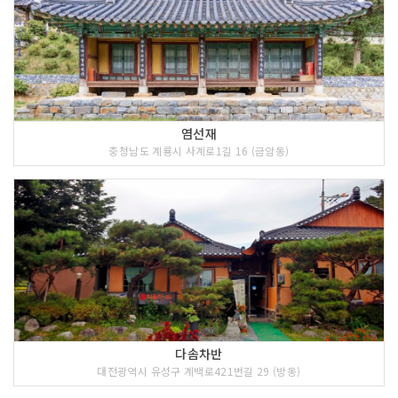
염선재
충청남도 계룡시 사계로1길 16 (금암동)
다솜차반
대전광역시 유성구 계백로421번길 29 (방동)