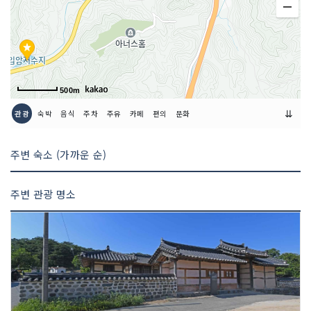
500m
⇊
관광
숙박
음식
주차
주유
카페
편의
문화
주변 숙소 (가까운 순)
주변 관광 명소