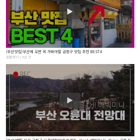
(부산맛집)부산에 오면 꼭 가봐야할 금정구 맛집 추천 BEST4
훈똘뱅이 | 4년 전