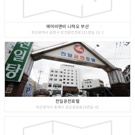
에어비앤비 니하오 부산
부산광역시 금정구 장전온천천로101번길 10-2
천일온천호텔
부산광역시 동래구 금강공원로26번길 42