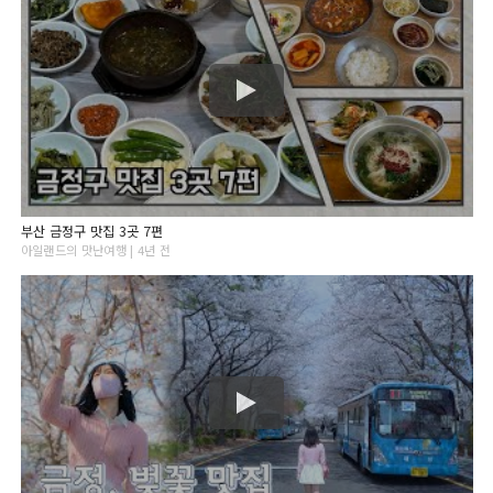
부산 금정구 맛집 3곳 7편
아일랜드의 맛난여행 | 4년 전