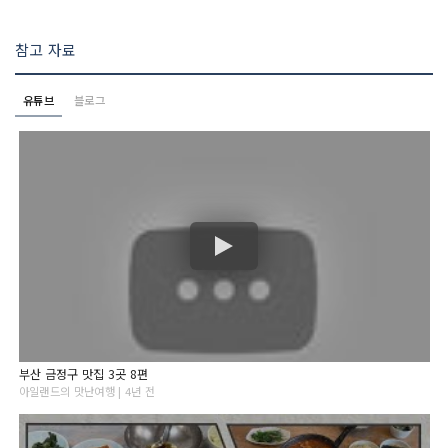
참고 자료
유튜브
블로그
부산 금정구 맛집 3곳 8편
아일랜드의 맛난여행 | 4년 전