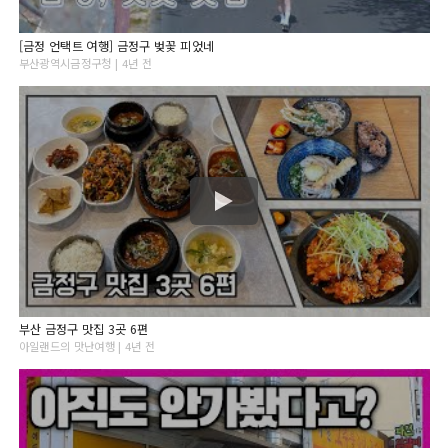
[금정 언택트 여행] 금정구 벚꽃 피었네
부산광역시금정구청 | 4년 전
부산 금정구 맛집 3곳 6편
아일랜드의 맛난여행 | 4년 전