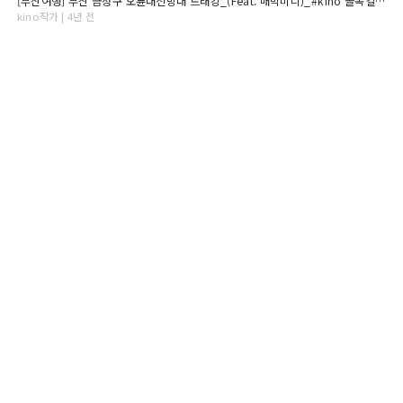
[부산여행] 부산 금정구 오륜대전망대 트래킹_(Feat. 매빅미니)_#kino 골목길 사진여행
kino작가 | 4년 전