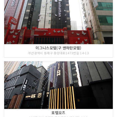
이그니스모텔(구 맨하탄모텔)
부산광역시 동래구 중앙대로1473번길 14-13
호텔오즈