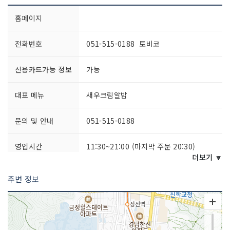
홈페이지
전화번호
051-515-0188 토비코
신용카드가능 정보
가능
대표 메뉴
새우크림알밥
문의 및 안내
051-515-0188
영업시간
11:30~21:00 (마지막 주문 20:30)
더보기 🔽
포장 가능
가능(일부 메뉴)
주변 정보
예약안내
전화 예약 문의 (051-515-0188)
쉬는날
매주 일요일