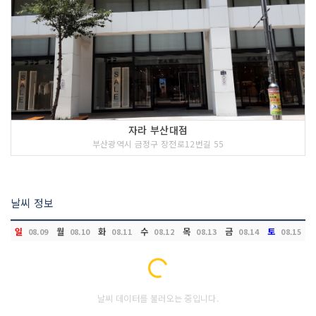
자라 부산대점
부산광역시 금정구 장전로12번길 55
날씨 정보
일
월
화
수
목
금
토
08.09
08.10
08.11
08.12
08.13
08.14
08.15
Loading...
날씨 데이터를 불러오는 중입니다.