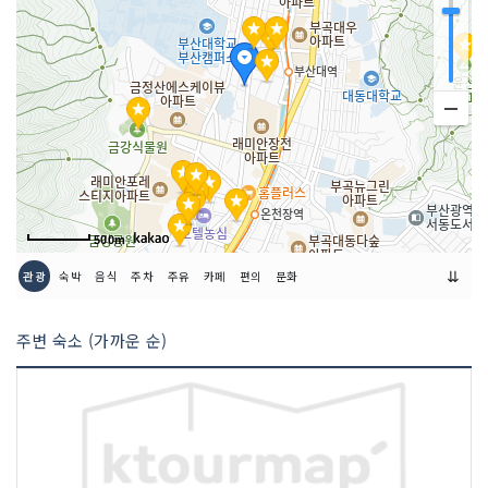
금연/흡연 여부
모두 금연석
취급 메뉴
게장알밥 / 우삼겹매콤돈코츠라멘 / 차오
판 등
인허가번호
19930147051
500m
⇊
관광
숙박
음식
주차
주유
카페
편의
문화
주변 숙소 (가까운 순)