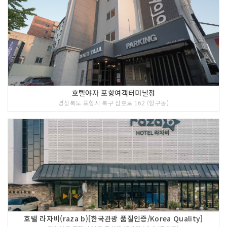
호텔야자 포항여객터미널점
경상북도 포항시 북구 삼호로 162 (항구동)
호텔 라자비(raza b)[한국관광 품질인증/Korea Quality]