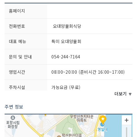
홈페이지
전화번호
오대양물회식당
대표 메뉴
특미 오대양물회
문의 및 안내
054-244-7164
영업시간
08:00~20:00 (준비시간 16:00~17:00)
주차시설
가능요금 (무료)
더보기 🔽
쉬는날
연중무휴
주변 정보
취급 메뉴
도다리물회 / 전복물회 / 해삼물회 등
인허가번호
19870536031