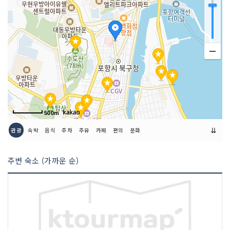
500m
⇊
관광
숙박
음식
주차
주유
카페
편의
문화
주변 숙소 (가까운 순)