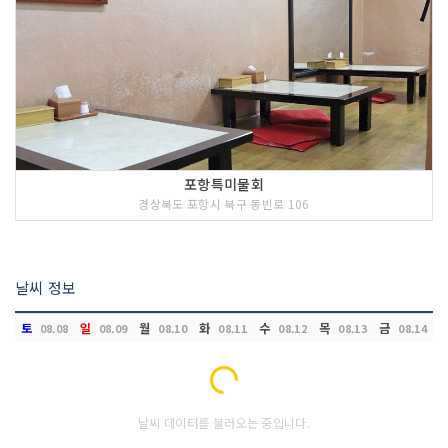
포항특미물회
경상북도 포항시 북구 동빈로 106
날씨 정보
토
일
월
화
수
목
금
08.08
08.09
08.10
08.11
08.12
08.13
08.14
Loading...
날씨 데이터를 불러오는 중입니다.