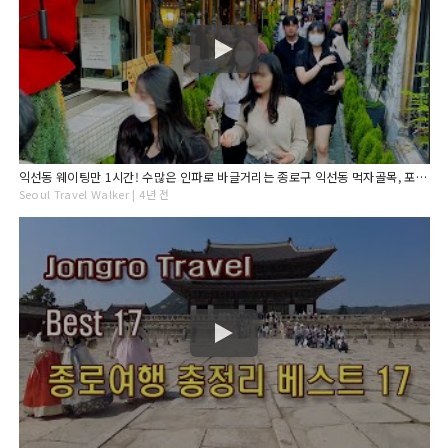
익선동 웨이팅만 1시간! 수많은 인파로 바글거리는 종로구 익선동 먹자골목, 포차 거리 휴일 오후 풍경, 서울 종로 여행, 4K Seoul Korea Walk.
Seoul Travel Walker | 4년 전