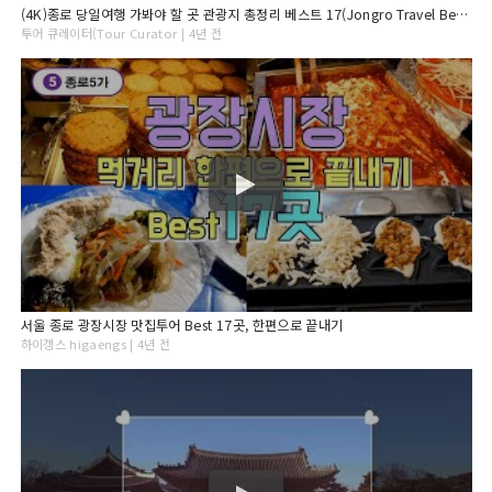
(4K)종로 당일여행 가봐야 할 곳 관광지 총정리 베스트 17(Jongro Travel Best 17)
투어 큐레이터(Tour Curator | 4년 전
서울 종로 광장시장 맛집투어 Best 17곳, 한편으로 끝내기
하이갱스 higaengs | 4년 전