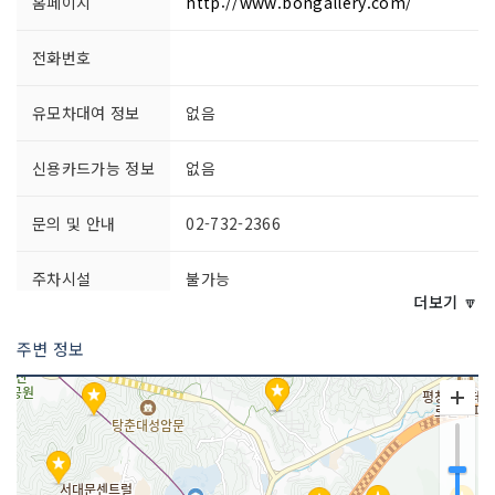
홈페이지
http://www.bongallery.com/
전화번호
유모차대여 정보
없음
신용카드가능 정보
없음
문의 및 안내
02-732-2366
주차시설
불가능
더보기 🔽
쉬는날
매주 일요일, 월요일
주변 정보
이용요금
전시별 상이
이용시간
10:00~18:00