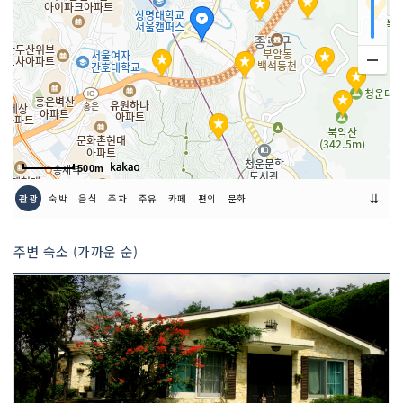
500m
⇊
관광
숙박
음식
주차
주유
카페
편의
문화
주변 숙소 (가까운 순)