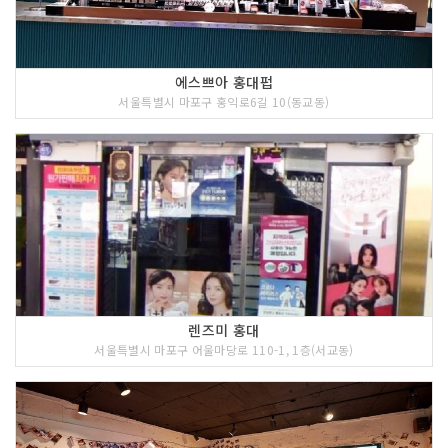
에스쁘아 홍대펍
서울특별시 마포구 홍익로6길 10(동교동)
렌즈미 홍대
서울특별시 마포구 어울마당로 110-1, 1층(서교동)