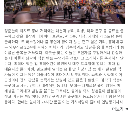
청춘들의 아지트 홍대 거리에는 패션과 뷰티, 리빙, 책과 문구 등 종류를 불
문하고 갖은 매장과 디자이너 브랜드, 편집숍, 서점, 카페와 레스토랑 등이
즐비하다. 또 버스킹이나 춤 공연이 끊이지 않는 걷고 싶은 거리, 홍익대 후
문 와우산로 22길에 펼쳐진 벽화거리, 상수역과도 잇닿은 홍대 클럽거리 등
이름난 골목을 거느렸다. 이곳을 찾는 이들은 무언가를 구입하거나 감상하
는 데 머물지 않으며 직접 만든 무언가를 선보이고 소개하기를 주저하지 않
는다. 홍익대 정문 앞 홍익어린이공원에서 매주 토요일에 열리는 홍대 앞
예술시장 플리마켓, 일요일에 열리는 홍대 앞 희망시장 등 재기 발랄한 작
가들이 이끄는 많은 예술시장이 홍대에서 비롯되었다. 쇼핑과 맛집에 이어
공연이나 전시 관람을 충족하는 상권이 있고 젊음과 트렌드, 감각과 역동이
곳곳에 도사린, 언제나 매력적인 동네다. 낮에는 다채로운 숍이 형형색색
개성을 드러내고 발길을 붙드는 그윽해진 불야성 역시 청춘들이 한결같이
찾고 머무는 까닭이다. 홍대입구역 3번 출구에서 동교동삼거리 방향은 연남
동이다. 한때는 일대에 24시간 문을 여는 기사식당이 즐비해 연남동기사식
당 거리로 통했는데, 이제는 개성 넘치는 숍과 카페, 식당이 그 자리를 대신
더보기 🔽
한다. 한식, 중식, 일식은 물론 태국, 이탈리아, 프랑스 등 각국의 음식을 맛
볼 수 있는 훌륭한 식당이 골목마다 빼곡하다. 푸르게 펼쳐진 연트럴파크
경의선 숲길을 따라 지금도 호기심을 자극하는 매장이 출현 중이다. 홍대입