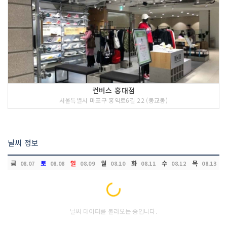
컨버스 홍대점
서울특별시 마포구 홍익로6길 22 (동교동)
날씨 정보
금
토
일
월
화
수
목
08.07
08.08
08.09
08.10
08.11
08.12
08.13
Loading...
날씨 데이터를 불러오는 중입니다.