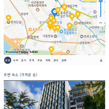
500m
⇊
관광
숙박
음식
주차
주유
카페
편의
문화
주변 숙소 (가까운 순)