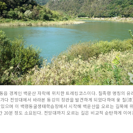
동읍 경계인 백운산 자락에 위치한 트레킹코스이다. 칠족령 명칭의 유래
따라가다 전망대에서 바라본 동강의 장관을 발견하게 되었다하여 옻 칠(漆
이 있으며 이 백령동굴생태학습장에서 시작해 백운산을 오르는 길목에
1시간 20분 정도 소요된다. 전망대까지 오르는 길은 비교적 순탄하게 이