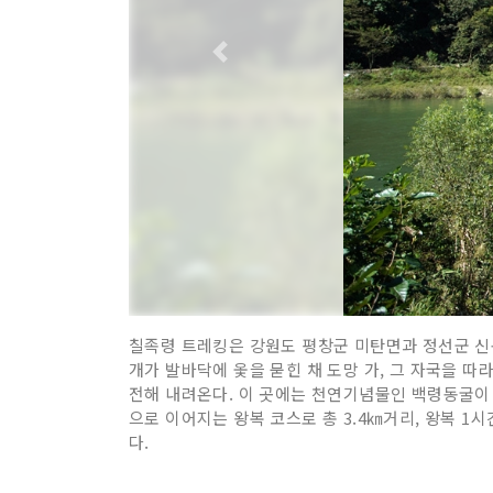
칠족령 트레킹은 강원도 평창군 미탄면과 정선군 신
개가 발바닥에 옻을 묻힌 채 도망 가, 그 자국을 
전해 내려온다. 이 곳에는 천연기념물인 백령동굴
으로 이어지는 왕복 코스로 총 3.4㎞거리, 왕복 
다.