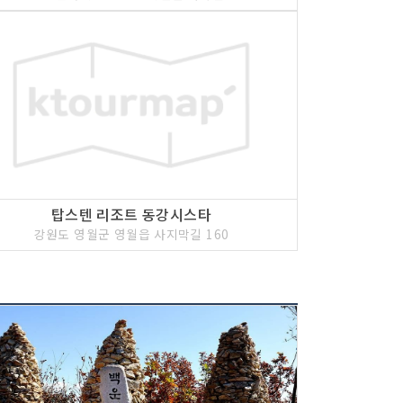
탑스텐 리조트 동강시스타
강원도 영월군 영월읍 사지막길 160