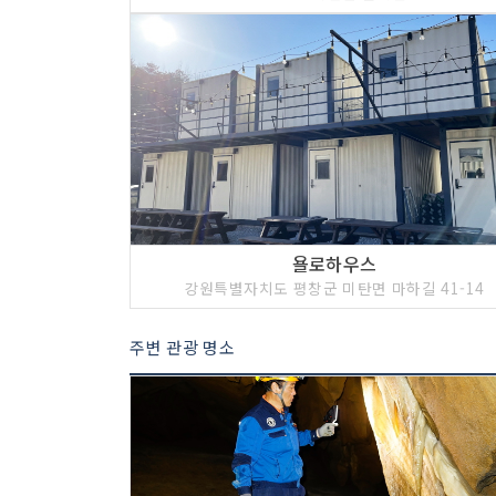
욜로하우스
강원특별자치도 평창군 미탄면 마하길 41-14
주변 관광 명소