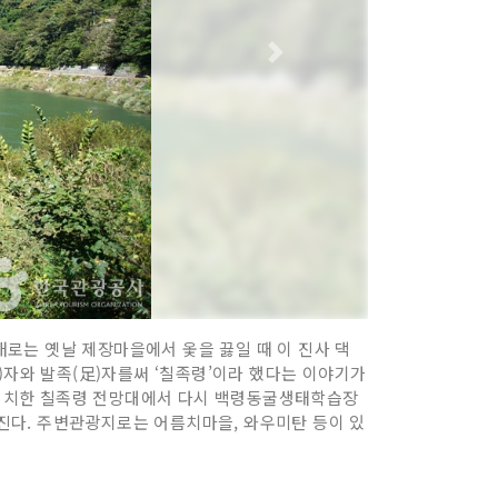
로는 옛날 제장마을에서 옻을 끓일 때 이 진사 댁
)자와 발족(足)자를써 ‘칠족령’이라 했다는 이야기가
 위치한 칠족령 전망대에서 다시 백령동굴생태학습장
어진다. 주변관광지로는 어름치마을, 와우미탄 등이 있