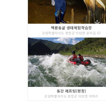
백룡동굴 생태체험학습장
강원특별자치도 평창군 미탄면 문희길 63
동강 래프팅(평창)
강원특별자치도 평창군 미탄면 마하리