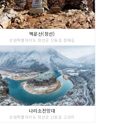
백운산(정선)
강원특별자치도 정선군 신동읍 점재길
나리소전망대
강원특별자치도 정선군 신동읍 고성리