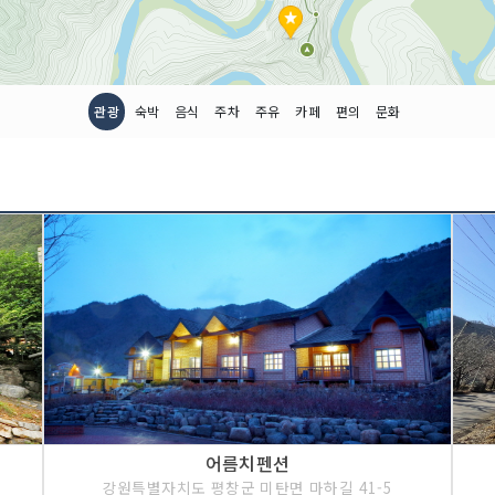
관광
숙박
음식
주차
주유
카페
편의
문화
어름치펜션
강원특별자치도 평창군 미탄면 마하길 41-5