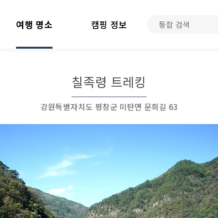
여행 명소
캠핑 정보
칠족령 트레킹
강원특별자치도 평창군 미탄면 문희길 63