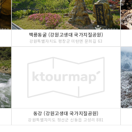
백룡동굴 (강원고생대 국가지질공원)
강원특별자치도 평창군 미탄면 문희길 63
동강 (강원고생대 국가지질공원)
강원특별자치도 정선군 신동읍 고성리 881