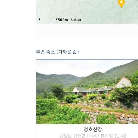
500m
주변 숙소 (가까운 순)
청호산장
강원도 평창군 미탄면 문희길 51-40