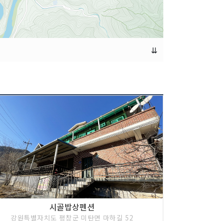
⇊
시골밥상펜션
강원특별자치도 평창군 미탄면 마하길 52