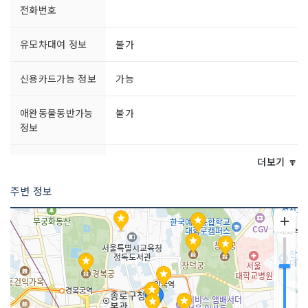
전화번호
유모차대여 정보
불가
신용카드가능 정보
가능
애완동물동반가능
불가
정보
문의 및 안내
02-733-4867
더보기 🔽
주변 정보
개장일
1989년
영업시간
[화요일~토요일] 10:30~18:30[일요일]
12:00~17:00
주차시설
없음