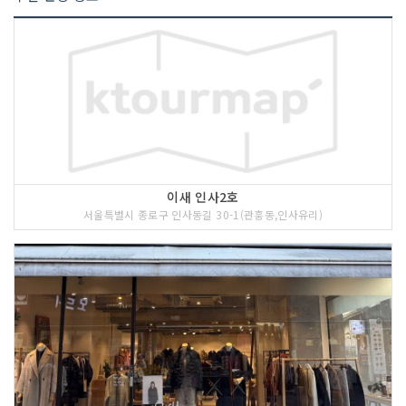
이새 인사2호
서울특별시 종로구 인사동길 30-1(관훙동,인사유리)