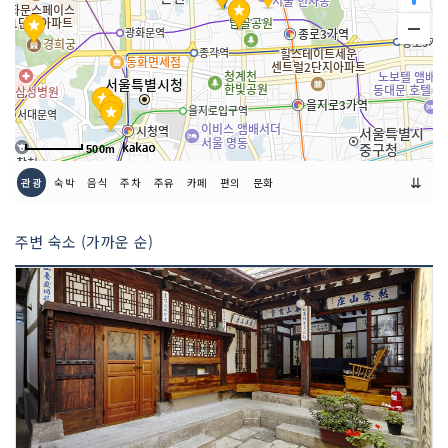
쉬는날
매주 월요일
화장실 설명
있음(남녀 구분)
판매 품목
섬유공예품 / 칠보공예품 / 전통 및 현대
장신구
500m
판매 품목별 가격
품목별 가격 상이함
⇊
관광
숙박
음식
주차
주유
카페
편의
문화
규모
* 지하1층, 지상 6층* 면적 792㎡* 점포
주변 숙소 (가까운 순)
수 100여점
매장안내
- 1층 현대공예품 - 2층 전통공예품 - 3층
되살림가구- 4층 고미술품