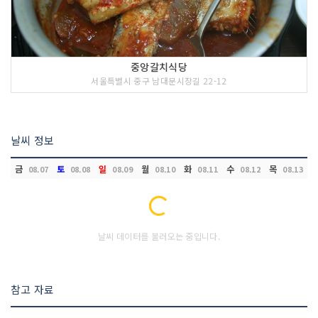
중앙갈치식당
서울특별시 중구 남대문시장길 22-12
날씨 정보
금
토
일
월
화
수
목
08.07
08.08
08.09
08.10
08.11
08.12
08.13
Loading...
날씨 데이터를 불러오는 중입니다.
참고 자료