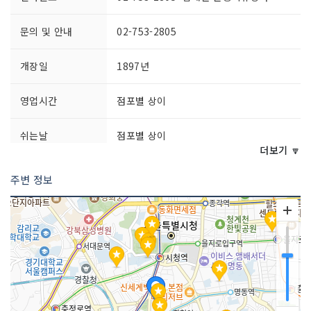
문의 및 안내
02-753-2805
개장일
1897년
영업시간
점포별 상이
쉬는날
점포별 상이
더보기 🔽
화장실 설명
있음
주변 정보
판매 품목
문구 / 의류 / 식품 등