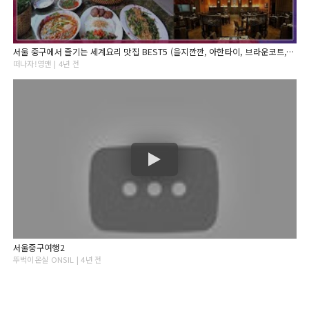
서울 중구에서 즐기는 세계요리 맛집 BEST5 (을지깐깐, 아한타이, 브라운코트, 루엘드샹들리에, 룽키 등)
떠나자!영맨 | 4년 전
서울중구여행2
뚜벅이온실 ONSIL | 4년 전