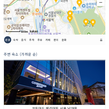
500m
⇊
관광
숙박
음식
주차
주유
카페
편의
문화
주변 숙소 (가까운 순)
코트야드 메리어트 서울 남대문