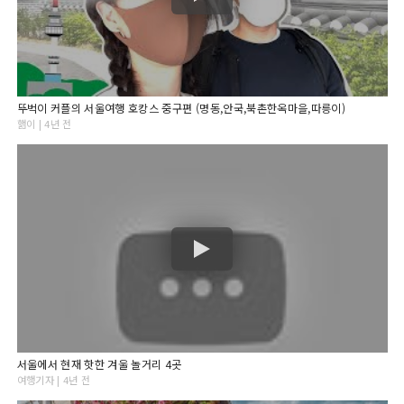
뚜벅이 커플의 서울여행 호캉스 중구편 (명동,안국,북촌한옥마을,따릉이)
핾이 | 4년 전
서울에서 현재 핫한 겨울 놀거리 4곳
여행기자 | 4년 전