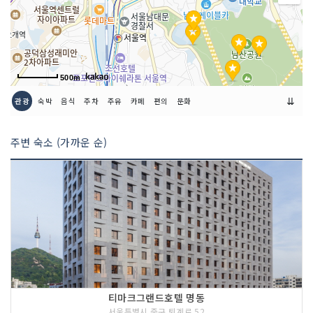
500m
⇊
관광
숙박
음식
주차
주유
카페
편의
문화
주변 숙소 (가까운 순)
티마크그랜드호텔 명동
서울특별시 중구 퇴계로 52