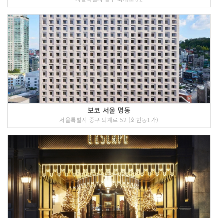
보코 서울 명동
서울특별시 중구 퇴계로 52 (회현동1가)