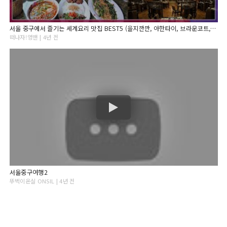
서울 중구에서 즐기는 세계요리 맛집 BEST5 (을지깐깐, 아한타이, 브라운코트, 루엘드샹들리에, 룽키 등)
떠나자!영맨 | 4년 전
서울중구여행2
뚜벅이온실 ONSIL | 4년 전