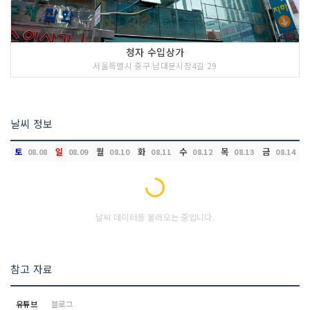
청자 수입상가
서울특별시 중구 남대문시장4길 29
날씨 정보
토
일
월
화
수
목
금
08.08
08.09
08.10
08.11
08.12
08.13
08.14
Loading...
날씨 데이터를 불러오는 중입니다.
참고 자료
유튜브
블로그