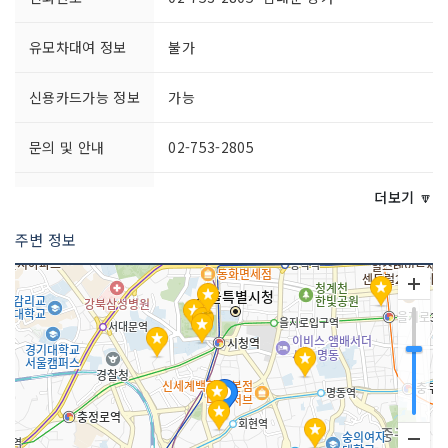
유모차대여 정보
불가
신용카드가능 정보
가능
문의 및 안내
02-753-2805
개장일
1897년
더보기 🔽
주변 정보
영업시간
※ 점포별 상이함
쉬는날
※ 점포별 상이함
화장실 설명
있음
판매 품목
잡화 / 가전 / 안경 등
규모
지하 1층~지상 3층