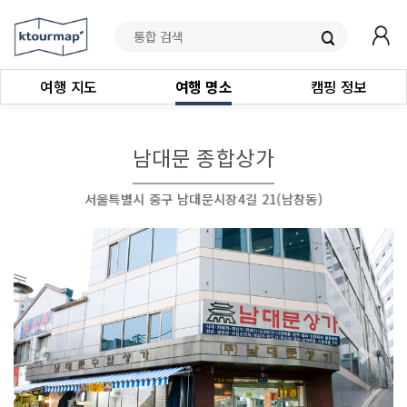
여행 지도
여행 명소
캠핑 정보
남대문 종합상가
서울특별시 중구 남대문시장4길 21(남창동)