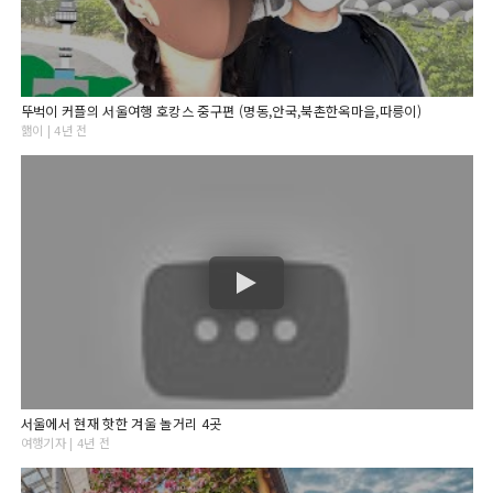
뚜벅이 커플의 서울여행 호캉스 중구편 (명동,안국,북촌한옥마을,따릉이)
핾이 | 4년 전
서울에서 현재 핫한 겨울 놀거리 4곳
여행기자 | 4년 전