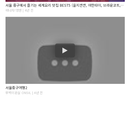
서울 중구에서 즐기는 세계요리 맛집 BEST5 (을지깐깐, 아한타이, 브라운코트, 루엘드샹들리에, 룽키 등)
떠나자!영맨 | 4년 전
서울중구여행2
뚜벅이온실 ONSIL | 4년 전