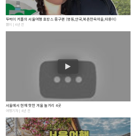
뚜벅이 커플의 서울여행 호캉스 중구편 (명동,안국,북촌한옥마을,따릉이)
핾이 | 4년 전
서울에서 현재 핫한 겨울 놀거리 4곳
여행기자 | 4년 전