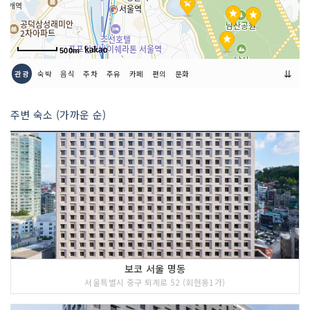
매장안내
[1층] 여성복정장, 자켓, 코트, 한복, 니트
정장, 바지, 스커트, 구두, 브라우스
500m
[2층] 란제리, 액세서리, 핸드백, 구두, 브
라우스, 가죽옷, 자켓, 코트, 소품
⇊
관광
숙박
음식
주차
주유
카페
편의
문화
[3층] 밴드핀, 모자, 브로치, 헤어집게 , 아
동액세서리
주변 숙소 (가까운 순)
보코 서울 명동
서울특별시 중구 퇴계로 52 (회현동1가)