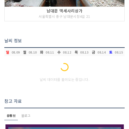
남대문 액세사리상가
서울특별시 중구 남대문시장4길 21
날씨 정보
일
월
화
수
목
금
토
08.09
08.10
08.11
08.12
08.13
08.14
08.15
Loading...
날씨 데이터를 불러오는 중입니다.
참고 자료
유튜브
블로그