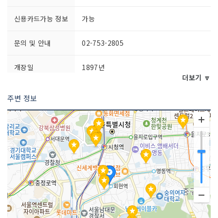
신용카드가능 정보
가능
문의 및 안내
02-753-2805
개장일
1897년
더보기 🔽
영업시간
점포별 상이
주변 정보
주차시설
불가능
쉬는날
연중무휴
화장실 설명
있음
판매 품목
의류
규모
지상 3층