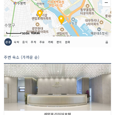
판매 품목
유기 / 도자기
판매 품목별 가격
도자기 그릇(식기) 2,000~1,545,000원
도자기소품 25,000~2,000,000원
다기 164,000~600,000원
500m
규모
지상 7층
⇊
관광
숙박
음식
주차
주유
카페
편의
문화
매장안내
7층 생활 매장
주변 숙소 (가까운 순)
센텀프리미어호텔