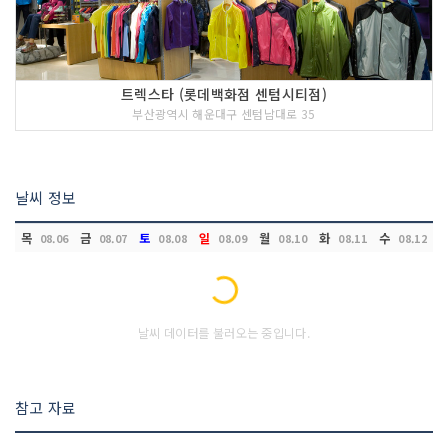
트렉스타 (롯데백화점 센텀시티점)
부산광역시 해운대구 센텀남대로 35
날씨 정보
목
금
토
일
월
화
수
08.06
08.07
08.08
08.09
08.10
08.11
08.12
Loading...
날씨 데이터를 불러오는 중입니다.
참고 자료