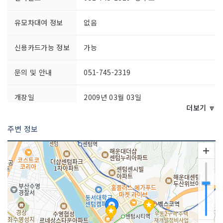
유모차대여 정보
없음
신용카드가능 정보
가능
문의 및 안내
051-745-2319
개장일
2009년 03월 03일
더보기 🔽
영업시간
월요일~목요일 11:00~20:00
주변 정보
금요일~일요일 11:00~20:30
주차시설
가능
쉬는날
연중무휴
화장실 설명
화장실 완비