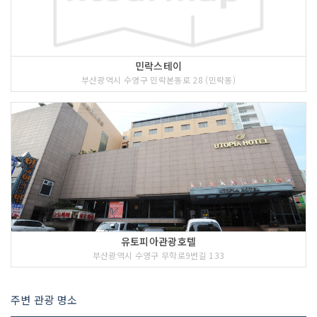
민락스테이
부산광역시 수영구 민락본동로 28 (민락동)
유토피아관광호텔
부산광역시 수영구 무학로9번길 133
주변 관광 명소