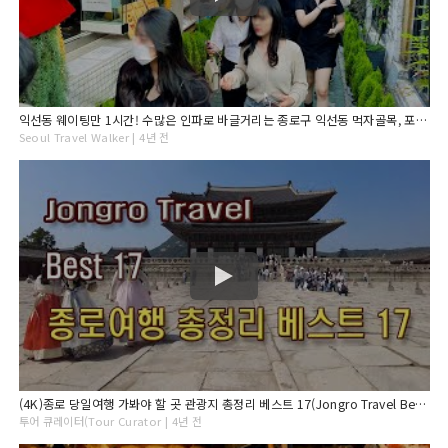
익선동 웨이팅만 1시간! 수많은 인파로 바글거리는 종로구 익선동 먹자골목, 포차 거리 휴일 오후 풍경, 서울 종로 여행, 4K Seoul Korea Walk.
Seoul Travel Walker | 4년 전
(4K)종로 당일여행 가봐야 할 곳 관광지 총정리 베스트 17(Jongro Travel Best 17)
투어 큐레이터(Tour Curator | 4년 전