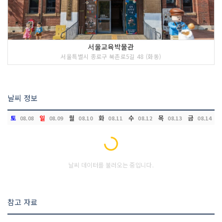
서울교육박물관
서울특별시 종로구 북촌로5길 48 (화동)
날씨 정보
토
일
월
화
수
목
금
08.08
08.09
08.10
08.11
08.12
08.13
08.14
Loading...
날씨 데이터를 불러오는 중입니다.
참고 자료