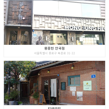
몽중헌 안국점
서울특별시 종로구 북촌로 31-22
티테라피