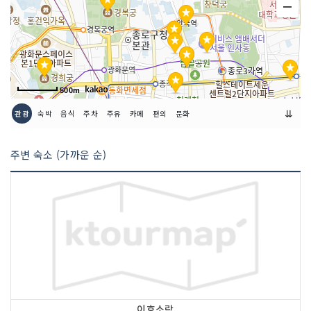
하는 휴일
이용요금
무료
이용시간
[인문사회자연과학실, 어문학·족보실]
500m
- 평일 09:00~20:00
- 주말 09:00~17:00
⇊
관광
숙박
음식
주차
주유
카페
편의
문화
[어린이실, 청소년관, 다국어·연속간행물
실, 디지털자료실, 서울교육박물관]
주변 숙소 (가까운 순)
- 평일 09:00~18:00
- 주말 09:00~17:00
[자율학습실, 노트북실]
- 하절기 (3월~10월) 07:00~22:00
- 동절기 (11월~2월) 08:00~22:00
규모
대지 36,470㎡ / 건물 13,247㎡ (3개동)
이호소락