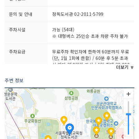
문의 및 안내
정독도서관 02-2011-5799
주차시설
가능 (54대)
※ 대형버스 25인승 초과 차량 주차 불가
주차요금
무료주차 확인자에 한하여 60분까지 무료
(단, 1일 1회에 한함) / 60분 후 5분 초과
시 마다 250원씩 가산 / 1일 최대 30,000
더보기 🔽
원
※60분 무료주차의 경우 도서대출반납자,
주변 정보
평생학습교실 참여자, 교육·연수참석자에
게만 적용 (자율학습실 이용자는 제외)
※주차 할인
- 장애인, 국가유공자 등 80% / 저공해,
다둥이 등 50%
쉬는날
매월 첫째, 셋째 수요일 / 일요일을 제외한
법정공휴일 (단, 공휴일과 일요일이 겹칠
경우 휴관) / 도서관 사정으로 임시로 정