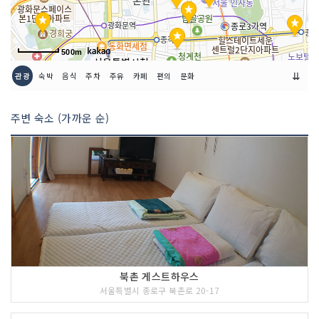
500m
⇊
관광
숙박
음식
주차
주유
카페
편의
문화
주변 숙소 (가까운 순)
북촌 게스트하우스
서울특별시 종로구 북촌로 20-17