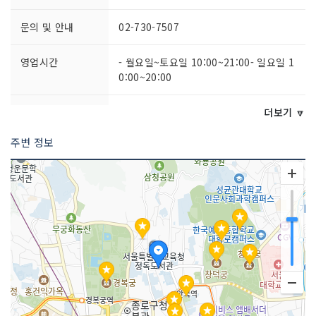
문의 및 안내
02-730-7507
영업시간
- 월요일~토요일 10:00~21:00- 일요일 1
0:00~20:00
주차시설
불가능
더보기 🔽
주변 정보
쉬는날
연중무휴
취급 메뉴
향통차 / 오미자차 / 쌍화차 / 대추차 등
인허가번호
20060025427