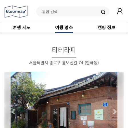
여행 지도
여행 명소
캠핑 정보
티테라피
서울특별시 종로구 윤보선길 74 (안국동)