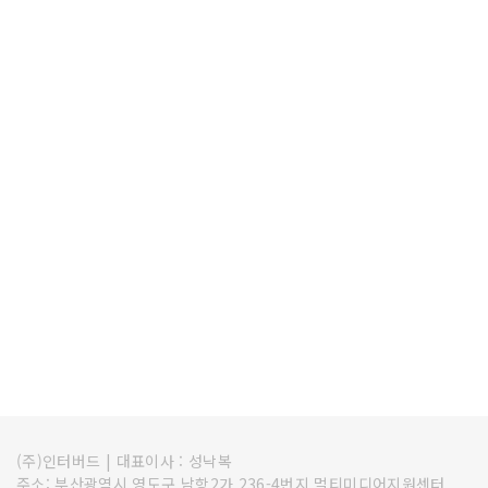
(주)인터버드
|
대표이사 : 성낙복
주소: 부산광역시 영도구 남항2가 236-4번지 멀티미디어지원센터