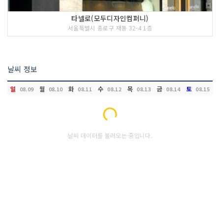
타넬로(모두디자인컴퍼니)
서울특별시 종로구 재동 32-4 1층
날씨 정보
일
월
화
수
목
금
토
08.09
08.10
08.11
08.12
08.13
08.14
08.15
Loading...
날씨 데이터를 불러오는 중입니다.