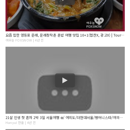
요즘 힙한 영등포 문래, 문래창작촌 혼밥 여행 맛집 10+1(협찬X, 광고X) | Tour Yummy Spots 10+1 in Yeongdeungpo Mullae, Seoul
여우눈 FOXSNOW | 4년 전
21살 인생 첫 혼자 2박 3일 서울여행 ❄️/ 여의도/더현대서울/빵어니스타/여의도한강공원/종로/월하여관/이태원/플랜트/키에리/하루필름
Hanyul 한율 | 4년 전