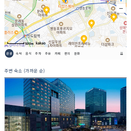
이용시간
10:30~22:00
500m
⇊
관광
숙박
음식
주차
주유
카페
편의
문화
주변 숙소 (가까운 순)