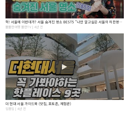
헉! 서울에 이런데가? 서울 숨겨진 명소 BEST5 "나만 알고싶은 서울의 히든명소 5군데"
똘똘한여행 똘란TV | 4년 전
더 현대 서울 가이드북 (맛집, 포토존, 체험관)
임쁨임 | 4년 전