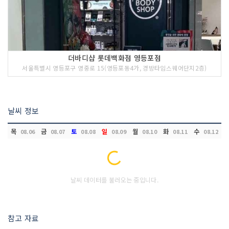
더바디샵 롯데백화점 영등포점
서울특별시 영등포구 영중로 15(영등포동4가, 경방타임스퀘어단지2층)
날씨 정보
목
금
토
일
월
화
수
08.06
08.07
08.08
08.09
08.10
08.11
08.12
Loading...
날씨 데이터를 불러오는 중입니다.
참고 자료