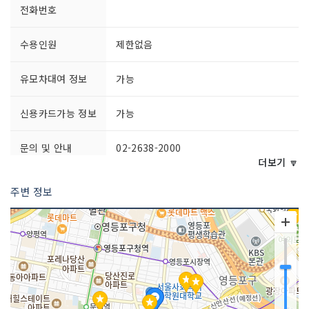
전화번호
수용인원
제한없음
유모차대여 정보
가능
신용카드가능 정보
가능
문의 및 안내
02-2638-2000
더보기 🔽
주차시설
타임스퀘어 주차장
주변 정보
주차요금
1,000원(10분)
쉬는날
연중무휴
이용요금
무료