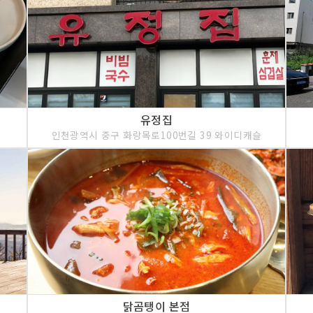
유정집
인천광역시 중구 화랑목로100번길 39 와이디캐슬
닭곰탱이 본점