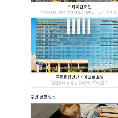
스카이탑호텔
인천광역시 중구 영종대로196번길 15-7 (운서동
골든튤립인천에어포트호텔
인천광역시 중구 흰바위로59번길 8
주변 관광 명소