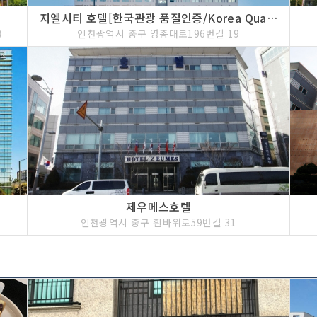
지엘시티 호텔[한국관광 품질인증/Korea Quality]
)
인천광역시 중구 영종대로196번길 19
제우메스호텔
인천광역시 중구 흰바위로59번길 31