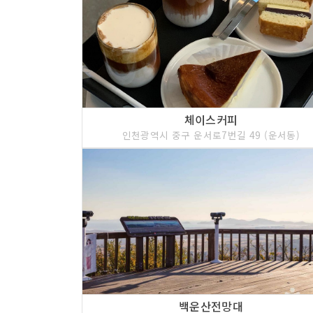
체이스커피
인천광역시 중구 운서로7번길 49 (운서동)
백운산전망대