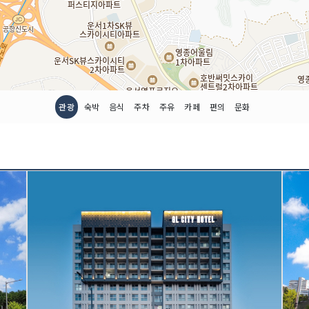
관광
숙박
음식
주차
주유
카페
편의
문화