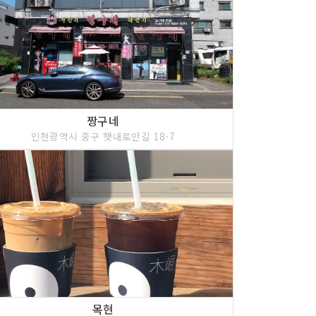
짱구네
인천광역시 중구 햇내로안길 18-7
목현