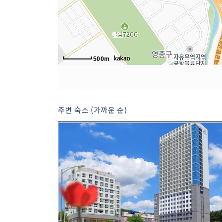
500m
주변 숙소 (가까운 순)