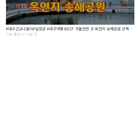
#대구근교나들이#달성군 #대구여행 BEST 가볼만한 곳 옥연지 송해공원 산책하기 좋은 송해공원 둘레길
기분 좋은TV | 5년 전