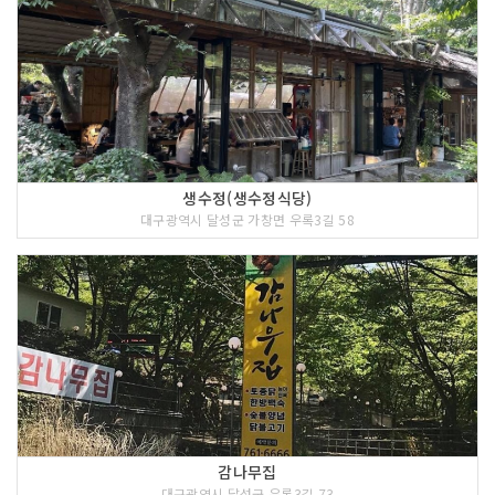
생수정(생수정식당)
대구광역시 달성군 가창면 우록3길 58
감나무집
대구광역시 달성군 우록3길 73