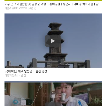
대구 근교 가볼만한 곳 달성군 여행 ㅣ송해공원ㅣ용연사ㅣ마비정 벽화마을ㅣ남평문씨 본리 세거지ㅣ화원 사문진 나루터 같이 떠나요~!
디플라워DFLOWER | 4년 전
[국내여행] 대구 달성군 비슬산 풍경
여행저장소 | 4년 전