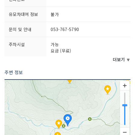
유모차대여 정보
불가
문의 및 안내
053-767-5790
주차시설
가능
요금 (무료)
더보기 🔽
쉬는날
연중무휴
주변 정보
이용시간
상시 개방