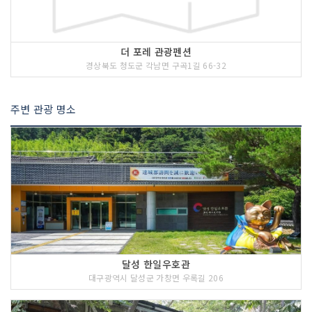
더 포레 관광펜션
경상북도 청도군 각남면 구곡1길 66-32
주변 관광 명소
달성 한일우호관
대구광역시 달성군 가창면 우록길 206