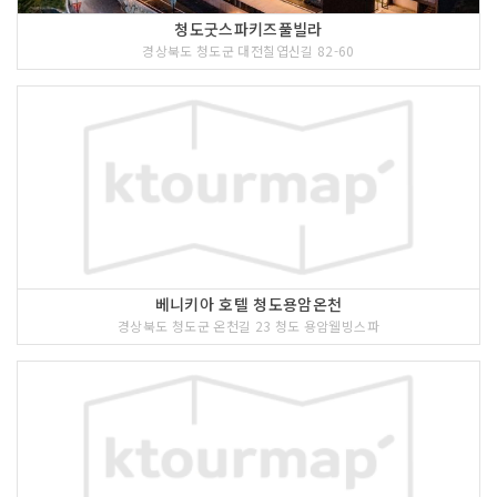
청도굿스파키즈풀빌라
경상북도 청도군 대전칠엽신길 82-60
베니키아 호텔 청도용암온천
경상북도 청도군 온천길 23 청도 용암웰빙스파