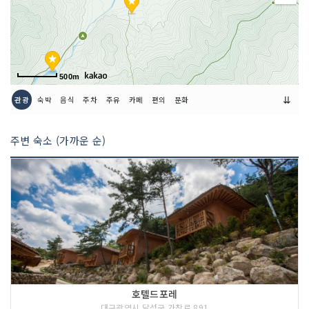
500m
⇊
관광
숙박
음식
주차
주유
카페
편의
문화
주변 숙소 (가까운 순)
호텔드포레
대구광역시 달성군 가창로 891