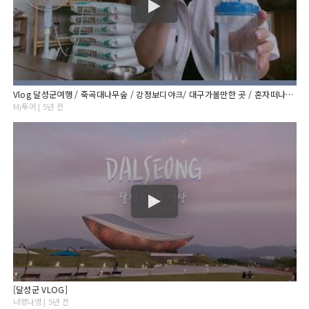
Vlog 달성군여행 / 죽곡대나무숲 / 강정보디야크/ 대구가볼만한 곳 / 혼자떠나는여행 ✈️
Mj투어 | 5년 전
[달성군 VLOG]
너영나영 | 5년 전