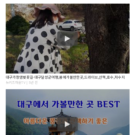
대구가창댐벚꽃길-대구달성군여행,봄에가볼만한곳,드라이브,산책,호수,저수지
뉴키즈하윤TV | 5년 전