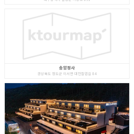
송암정사
경상북도 청도군 이서면 대전칠엽길 84