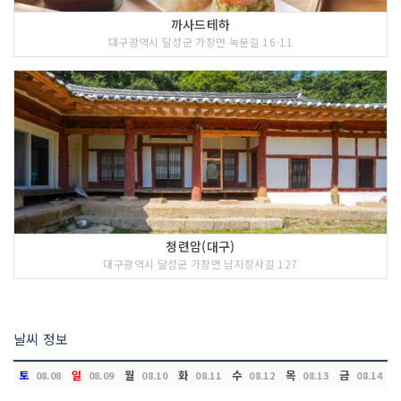
까사드테하
대구광역시 달성군 가창면 녹문길 16-11
청련암(대구)
대구광역시 달성군 가창면 남지장사길 127
날씨 정보
토
일
월
화
수
목
금
08.08
08.09
08.10
08.11
08.12
08.13
08.14
Loading...