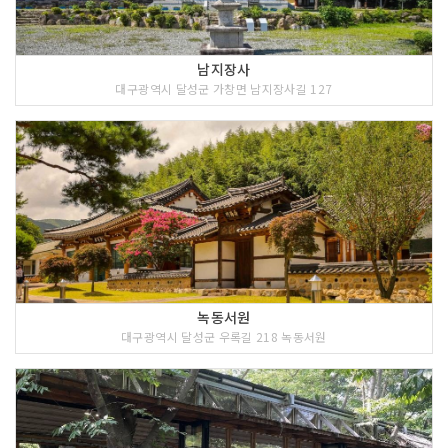
남지장사
대구광역시 달성군 가창면 남지장사길 127
녹동서원
대구광역시 달성군 우록길 218 녹동서원