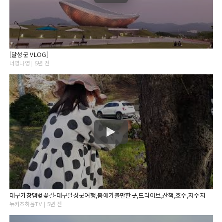
[달성군 VLOG]
너영나영 | 5년 전
대구가창댐벚꽃길-대구달성군여행,봄에가볼만한곳,드라이브,산책,호수,저수지
뉴키즈하윤TV | 5년 전