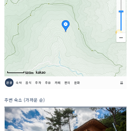
500m
⇊
관광
숙박
음식
주차
주유
카페
편의
문화
주변 숙소 (가까운 순)