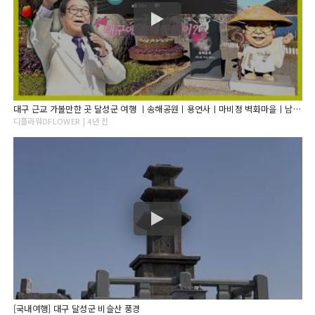
대구 근교 가볼만한 곳 달성군 여행 ㅣ송해공원ㅣ용연사ㅣ마비정 벽화마을ㅣ남평문씨 본리 세거지ㅣ화원 사문진 나루터 같이 떠나요~!
디플라워DFLOWER | 4년 전
[국내여행] 대구 달성군 비슬산 풍경