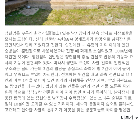
청련암은 우록리 최정산(最頂山) 있는 남지장사의 부속 암자로 지장보살을
모시는 도량이다. 신라 신문왕 4년(684) 양개조사가 왕명으로 남지장사를
창건하면서 함께 지었다고 전한다. 임진왜란 때 유정의 지휘 아래에 있던
승병들이 훈련장으로 사용하였으나 전쟁 때 화재로 소실되었고, 1808년에
재건한 것이다. 청련암의 인법당은 청련암의 중심 건물로 법당의 기능과 요
사의 기능이 혼합되어 있다. 따라서 평면의 구성이 사찰 건축의 일반적인
구조와는 달리 가운데 3칸의 법당을 중심으로 좌측에 방 2칸이 이어 붙어
있고 우측으로 부엌이 자리한다. 전후에는 툇간을 내고 좌측 전면으로 방 1
칸과 마루 1칸을 덧대어 일견 민가의 사랑채를 연상시키며, 부엌 뒤편으로
도 방 2칸을 더 두었다. 법당이 있는 건물은 6칸의 정면 건물 오른쪽 뒤와
왼쪽 앞으로 각각 3칸 건물을 이어 지어 평면 배치가 특이하다. 남지장사 대
웅전 동쪽에 있는 청련암은 남지장사 수목장림이 있는 소나무 숲길을 가로
질러 10분이면 도착할 수 있는 거리이다. 세속과 동떨어져 숲으로 둘러싸인
고요하고 단아한 사찰의 분위기가 이곳을 찾는 방문객들로 하여금 평온한
마음을 갖게 해준다. 운이 좋다면 스님의 법문을 들으면서 마루에서 차 한
더보기 🔽
잔을 즐기며 풍경에 취할 수도 있다.