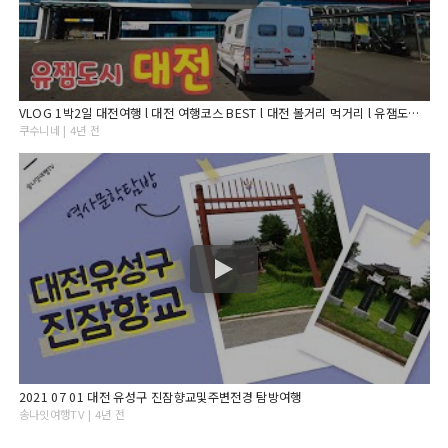
VLOG 1박2일 대전여행 l 대전 여행코스 BEST l 대전 볼거리 먹거리 l 유잼도시 l 유성호텔 l 대전 지하철 여행 l 한밭수목원 l 대전엑스포공원 l 다비드 캠핑카
쿠수니네 | 4년 전
2021 07 01 대전 유성구 진잠향교및주변전경 탐방여행
송나잇여행TV | 4년 전