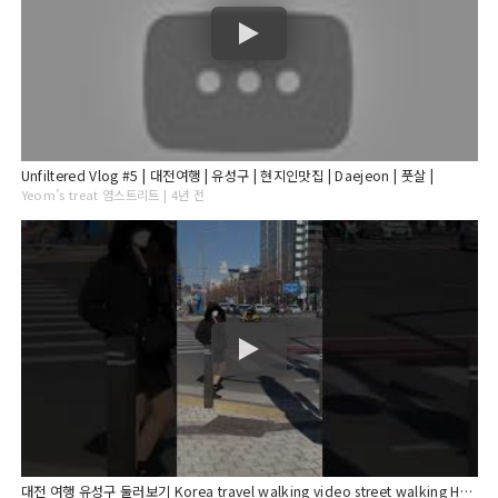
Unfiltered Vlog #5 | 대전여행 | 유성구 | 현지인맛집 | Daejeon | 풋살 |
Yeom’s treat 염스트리트 | 4년 전
대전 여행 유성구 둘러보기 Korea travel walking video street walking HD 4K camera