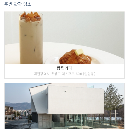
주변 관광 명소
탑립커피
대전광역시 유성구 엑스포로 600 (탑립동)