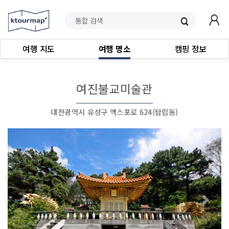
여행 지도
여행 명소
캠핑 정보
여진불교미술관
대전광역시 유성구 엑스포로 624(탑립동)