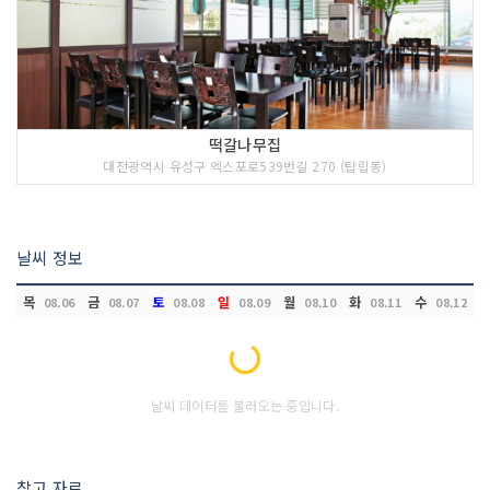
떡갈나무집
대전광역시 유성구 엑스포로539번길 270 (탑립동)
날씨 정보
목
금
토
일
월
화
수
08.06
08.07
08.08
08.09
08.10
08.11
08.12
Loading...
날씨 데이터를 불러오는 중입니다.
참고 자료