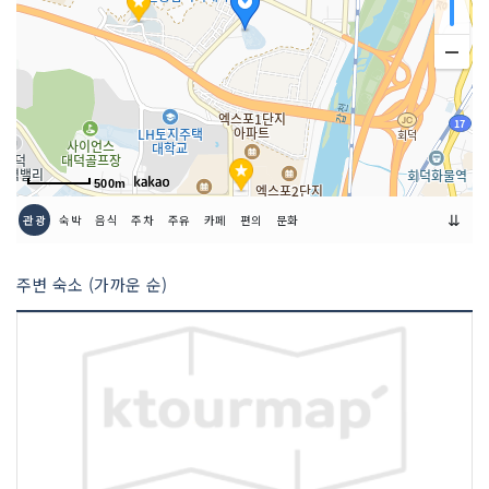
500m
⇊
관광
숙박
음식
주차
주유
카페
편의
문화
주변 숙소 (가까운 순)