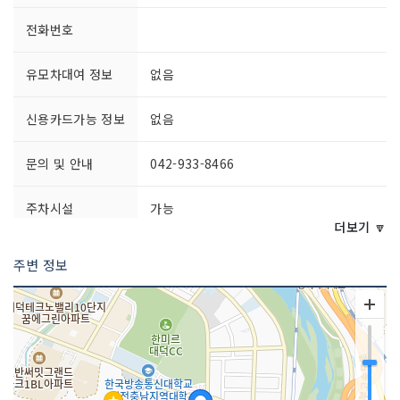
전화번호
유모차대여 정보
없음
신용카드가능 정보
없음
문의 및 안내
042-933-8466
주차시설
가능
요금 (무료)
더보기 🔽
주변 정보
쉬는날
주말
이용요금
무료
이용시간
09:00~17:30