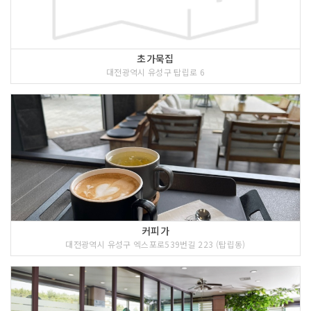
초가묵집
대전광역시 유성구 탑립로 6
커피가
대전광역시 유성구 엑스포로539번길 223 (탑립동)