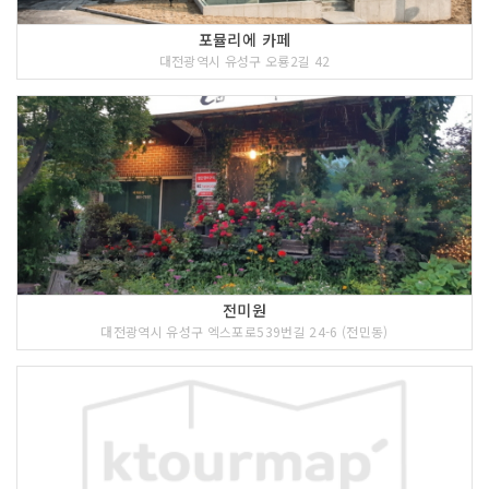
포뮬리에 카페
대전광역시 유성구 오룡2길 42
전미원
대전광역시 유성구 엑스포로539번길 24-6 (전민동)