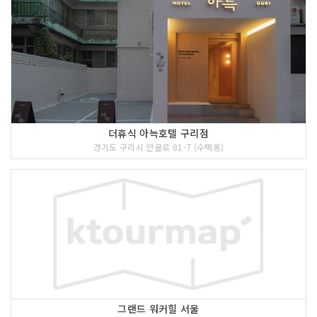
더휴식 아늑호텔 구리점
경기도 구리시 안골로 81-7 (수택동)
그랜드 워커힐 서울