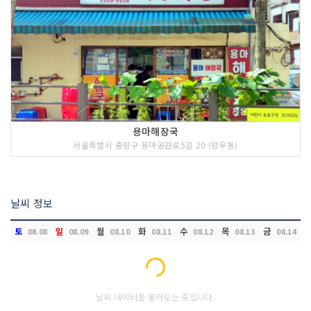
용마해장국
서울특별시 중랑구 용마공원로5길 20 (망우동)
날씨 정보
토
일
월
화
수
목
금
08.08
08.09
08.10
08.11
08.12
08.13
08.14
Loading...
날씨 데이터를 불러오는 중입니다.