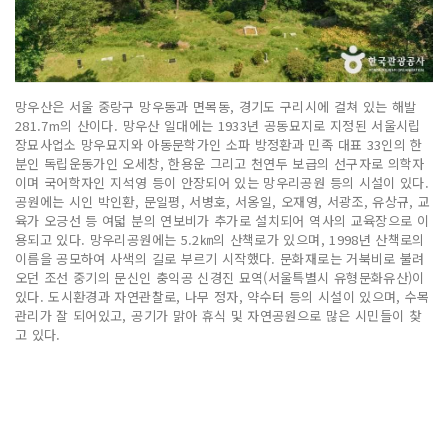
망우산은 서울 중랑구 망우동과 면목동, 경기도 구리시에 걸쳐 있는 해발
281.7m의 산이다. 망우산 일대에는 1933년 공동묘지로 지정된 서울시립
장묘사업소 망우묘지와 아동문학가인 소파 방정환과 민족 대표 33인의 한
분인 독립운동가인 오세창, 한용운 그리고 천연두 보급의 선구자로 의학자
이며 국어학자인 지석영 등이 안장되어 있는 망우리공원 등의 시설이 있다.
공원에는 시인 박인환, 문일평, 서병호, 서옹일, 오재영, 서광조, 유상규, 교
육가 오긍선 등 여덟 분의 연보비가 추가로 설치되어 역사의 교육장으로 이
용되고 있다. 망우리공원에는 5.2㎞의 산책로가 있으며, 1998년 산책로의
이름을 공모하여 사색의 길로 부르기 시작했다. 문화재로는 거북비로 불려
오던 조선 중기의 문신인 충익공 신경진 묘역(서울특별시 유형문화유산)이
있다. 도시환경과 자연관찰로, 나무 정자, 약수터 등의 시설이 있으며, 수목
관리가 잘 되어있고, 공기가 맑아 휴식 및 자연공원으로 많은 시민들이 찾
고 있다.