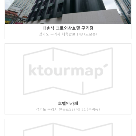
더휴식 크로와상호텔 구리점
경기도 구리시 체육관로 148 (교문동)
호텔인카페
경기도 구리시 안골로57번길 21 (수택동)