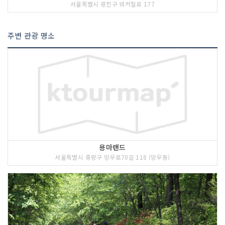
서울특별시 광진구 워커힐로 177
주변 관광 명소
용마랜드
서울특별시 중랑구 망우로70길 118 (망우동)