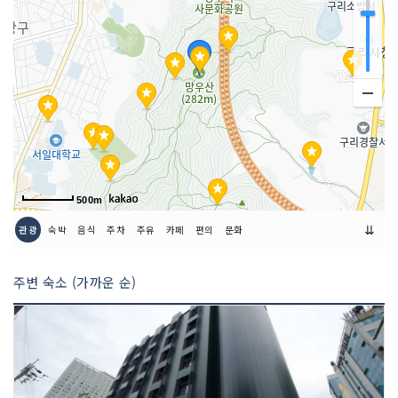
500m
⇊
관광
숙박
음식
주차
주유
카페
편의
문화
주변 숙소 (가까운 순)