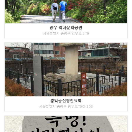
망우 역사문화공원
서울특별시 중랑구 망우로 570
충익공신경진묘역
서울특별시 중랑구 망우로70길 103