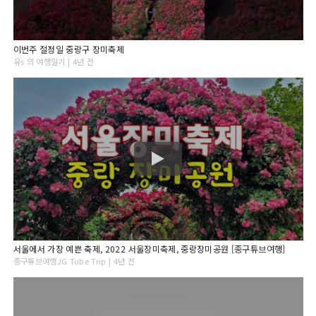
이번주 절정일 중랑구 장미축제
유s 의 여행일기 | 4년 전
서울에서 가장 예쁜 축제, 2022 서울장미축제, 중랑장미공원 [종구튜브여행]
종구튜브여행JG Tube Trip | 4년 전