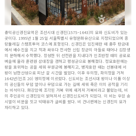
충익공신경진묘역은 조선시대 신경진(1575~1643)의 묘와 신도비가 있는
곳이다. 1995년 1월 25일 서울특별시 유형문화유산으로 지정되었으며 중
랑둘레길 스탬프투어 코스에 포함된다. 신경진은 임진왜란 때 충주 탄금대
에서 배수진을 치고 적과 싸우다 전사한 신립 장군의 아들로 태어나 김장생
의 문하해서 수학했다. 장성한 뒤 선전관을 지내다가 인조반정 때의 공로로
벼슬에 올라 훈련원 삼대장을 겸하고 평성군으로 봉해졌다. 정묘호란에는
왕을 호위하는 공을 세워 부원군에 봉해지고, 병자호란 때는 선봉대에 서
왕이 남한산성으로 피난 갈 시간을 벌었다. 이후 우의정, 좌의정을 거쳐
1642년(인조 20) 영의정에 이르렀다. 신도비는 조선시대 왕이나 이품 이상
의 공신들의 무덤 앞이나 무덤으로 가는 길에 세워 죽은 이의 공적을 기리
는 비석이다. 화강암에 조각된 거북 위에 새겨져 거북비라고 불렀는데, 비
의 주인공이 신경진임이 밝혀져서 신경진신도비가 되었다. 이 비는 우암 송
시열이 비문을 짓고 박태유가 글씨를 썼다. 비 건너편에는 신경진의 묘가
자리하고 있다.