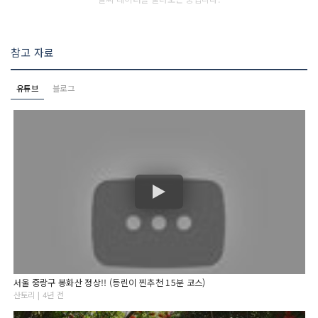
참고 자료
유튜브
블로그
서울 중랑구 봉화산 정상!! (등린이 찐추천 15분 코스)
산토리 | 4년 전