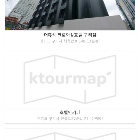
더휴식 크로와상호텔 구리점
경기도 구리시 체육관로 148 (교문동)
호텔인카페
경기도 구리시 안골로57번길 21 (수택동)