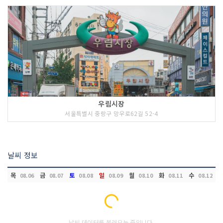
우림시장
서울특별시 중랑구 망우로62길 52-4
날씨 정보
목
금
토
일
월
화
수
08.06
08.07
08.08
08.09
08.10
08.11
08.12
Loading...
날씨 데이터를 불러오는 중입니다.