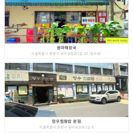
용마해장국
서울특별시 중랑구 용마공원로5길 20 (망우동)
망우찜쌈밥 본점
서울특별시 중랑구 용마공원로2길 8