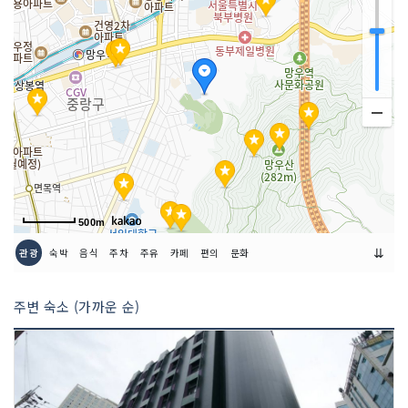
500m
⇊
관광
숙박
음식
주차
주유
카페
편의
문화
주변 숙소 (가까운 순)