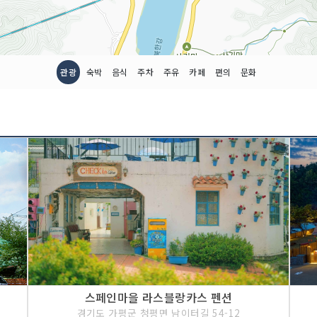
관광
숙박
음식
주차
주유
카페
편의
문화
스페인마을 라스블랑카스 펜션
경기도 가평군 청평면 남이터길 54-12