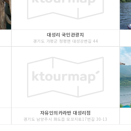
대성리 국민관광지
경기도 가평군 청평면 대성강변길 44
자유인의카라반 대성리점
경기도 남양주시 화도읍 모꼬지로17번길 30-13