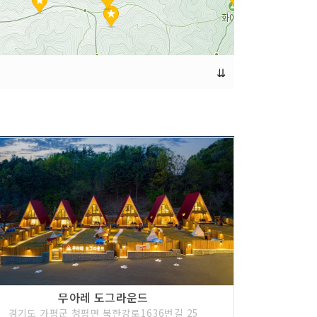
⇊
무아레 도그라운드
경기도 가평군 청평면 북한강로1636번길 25