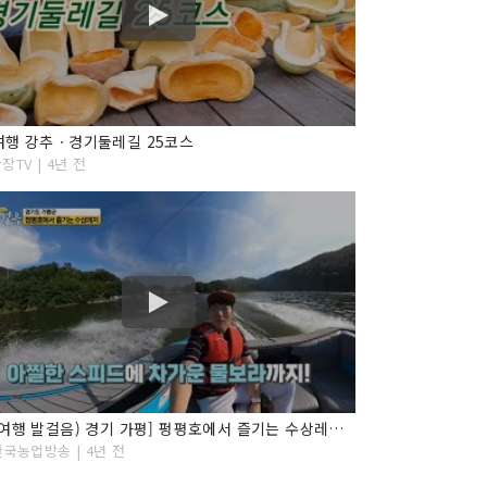
여행 강추ㆍ경기둘레길 25코스
장TV | 4년 전
[오감여행 발걸음) 경기 가평] 펑평호에서 즐기는 수상레저 ''
한국농업방송 | 4년 전