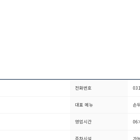
전화번호
03
대표 메뉴
손
영업시간
06
주차시설
가