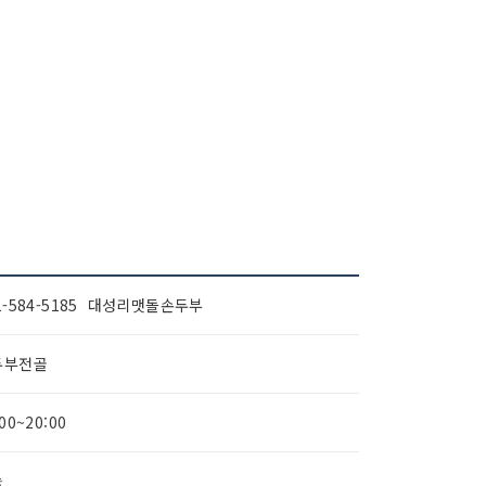
1-584-5185 대성리맷돌손두부
두부전골
:00~20:00
능