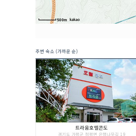
500m
주변 숙소 (가까운 순)
트라움호텔콘도
경기도 가평군 청평면 은행나무길 19