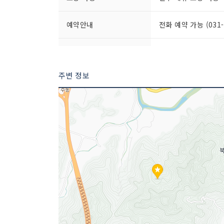
예약안내
전화 예약 가능 (031-5
좌석수
100석
주변 정보
취급 메뉴
모두부 / 두부부침 /
등