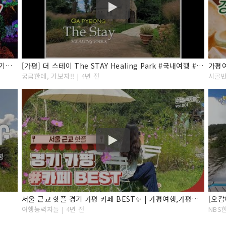
[겨울 국내여행지] 서울 근교 당일치기 가볼만한곳! 경기도 가평 여행 BEST7 아침고요수목원/오색별빛정원전
[가평] 더 스테이 The STAY Healing Park #국내여행 #경기여행 #가평여행
가평
궁금한데, 가보자!! | 4년 전
시골반
서울 근교 핫플 경기 가평 카페 BEST✨ | 가평여행,가평가볼만한곳,가평여행코스,경기도가볼만한곳, 서울근교가볼만한곳,가평카페,서울근교드라이브,서울근교카페,경기도카페,가평데이트
여행능력자들 | 4년 전
NBS