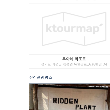
무아레 리조트
경기도 가평군 청평면 북한강로1636번길 34
주변 관광 명소