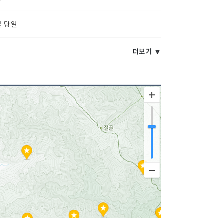
절 당일
두 금연석
더보기 🔽
080377145