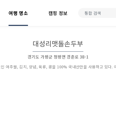
여행 명소
캠핑 정보
대성리맷돌손두부
경기도 가평군 청평면 경춘로 38-1
여주쌀, 김치, 양념, 육류, 콩을 100% 국내산만을 사용하고 있다