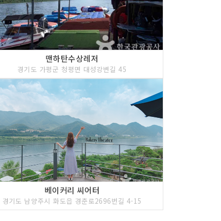
맨하탄수상레저
경기도 가평군 청평면 대성강변길 45
베이커리 씨어터
경기도 남양주시 화도읍 경춘로2696번길 4-15