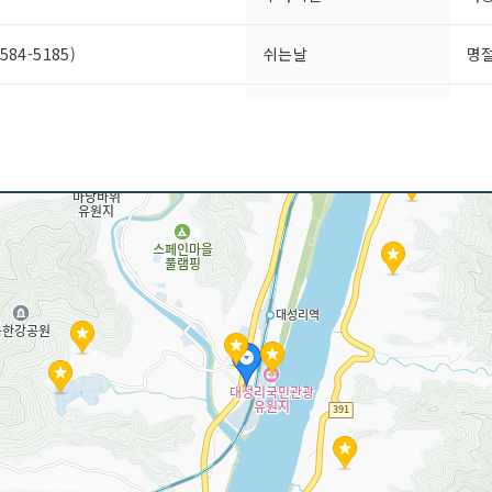
84-5185)
쉬는날
명
금연/흡연 여부
모
 도토리묵 / 순두부 (순한맛,매운맛)
인허가번호
20