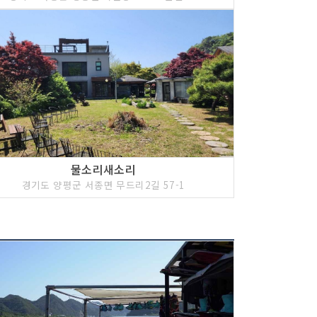
물소리새소리
경기도 양평군 서종면 무드리2길 57-1