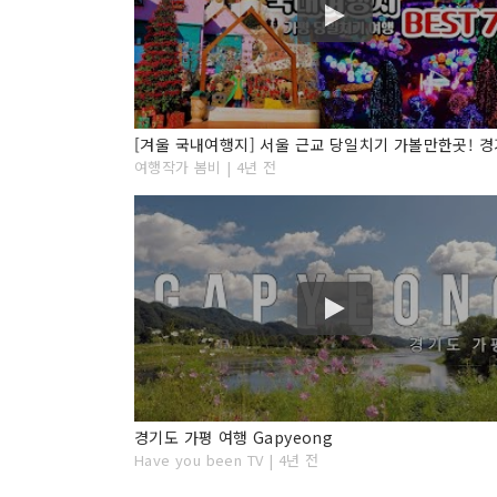
여행작가 봄비 | 4년 전
경기도 가평 여행 Gapyeong
Have you been TV | 4년 전