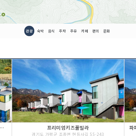
관광
숙박
음식
주차
주유
카페
편의
문화
즈풀빌라 [한국관광 품질인증/Korea Quality]
프리미엄키즈풀빌라
경기도 가평군 조종면 현등사길 55-243