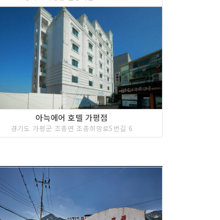
아늑에어 호텔 가평점
경기도 가평군 조종면 조종희망로5번길 6