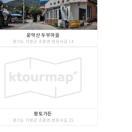
운악산 두부마을
경기도 가평군 조종면 현등사길 14
황토가든
경기도 가평군 조종면 현등사길 25