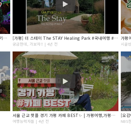
[겨울 국내여행지] 서울 근교 당일치기 가볼만한곳! 경기도 가평 여행 BEST7 아침고요수목원/오색별빛정원전
[가평] 더 스테이 The STAY Healing Park #국내여행 #경기여행 #가평여행
가평
궁금한데, 가보자!! | 4년 전
시골반
서울 근교 핫플 경기 가평 카페 BEST✨ | 가평여행,가평가볼만한곳,가평여행코스,경기도가볼만한곳, 서울근교가볼만한곳,가평카페,서울근교드라이브,서울근교카페,경기도카페,가평데이트
여행능력자들 | 4년 전
NBS