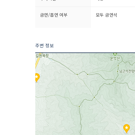
금연/흡연 여부
모두 금연석
인허가번호
19980377116
주변 정보