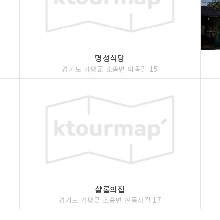
명성식당
경기도 가평군 조종면 와곡길 15
샬롬의집
경기도 가평군 조종면 현등사길 17