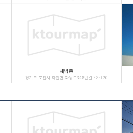
새벽종
경기도 포천시 화현면 화동로348번길 38-120