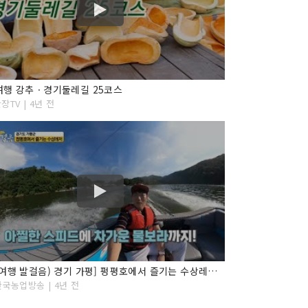
여행 강추ㆍ경기둘레길 25코스
장TV | 4년 전
[오감여행 발걸음) 경기 가평] 펑평호에서 즐기는 수상레저 ''
한국농업방송 | 4년 전