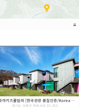
⇊
파파야키즈풀빌라 [한국관광 품질인증/Korea Quality]
경기도 가평군 현등사길 55-255