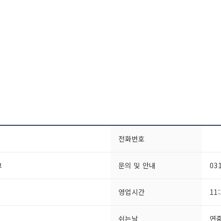
전화번호
크
문의 및 안내
03
영업시간
11
쉬는날
연