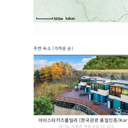
500m
주변 숙소 (가까운 순)
아이스타키
경기도 가평군 현등사길 55-235