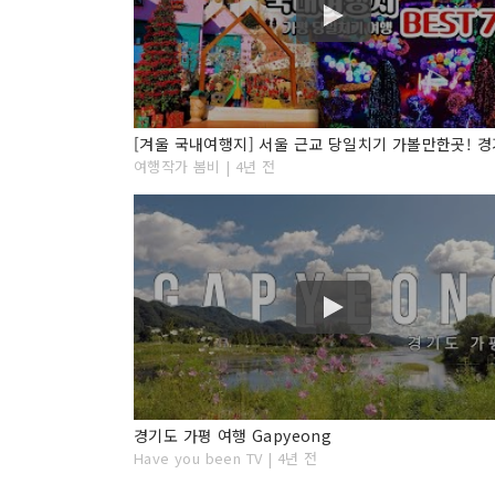
여행작가 봄비 | 4년 전
경기도 가평 여행 Gapyeong
Have you been TV | 4년 전