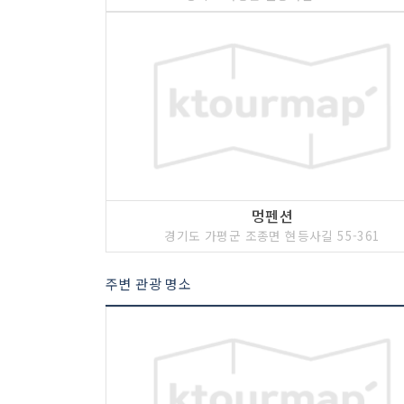
멍펜션
경기도 가평군 조종면 현등사길 55-361
주변 관광 명소