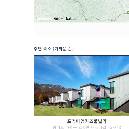
500m
주변 숙소 (가까운 순)
프리미엄키즈풀빌라
경기도 가평군 조종면 현등사길 55-243