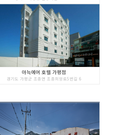
아늑에어 호텔 가평점
경기도 가평군 조종면 조종희망로5번길 6