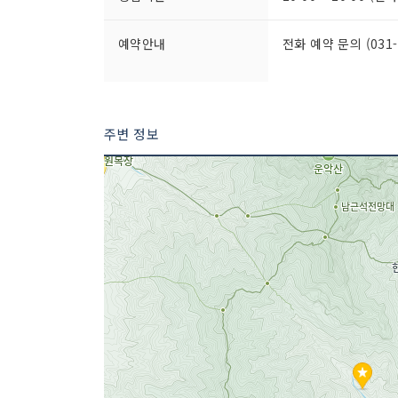
예약안내
전화 예약 문의 (031-5
금연/흡연 여부
모두 금연석
주변 정보
인허가번호
19950377055