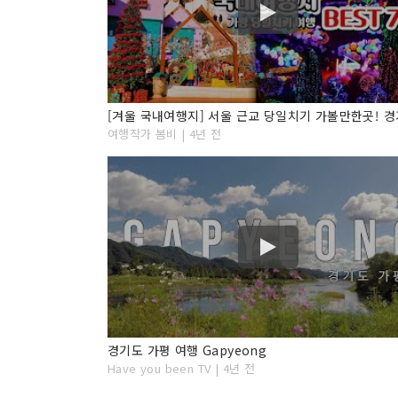
여행작가 봄비 | 4년 전
경기도 가평 여행 Gapyeong
Have you been TV | 4년 전