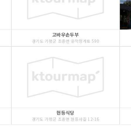
고바우손두부
경기도 가평군 조종면 운악청계로 590
현등식당
경기도 가평군 조종면 현등사길 12-16