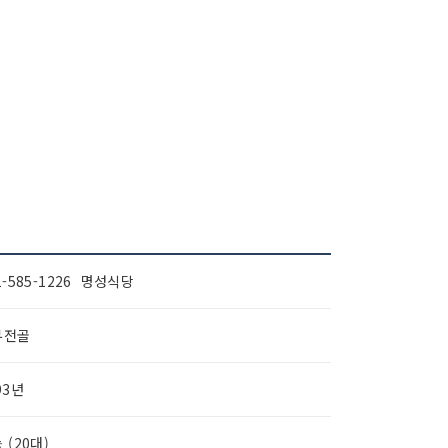
1-585-1226 명성식당
부전골
93년
 (20대)