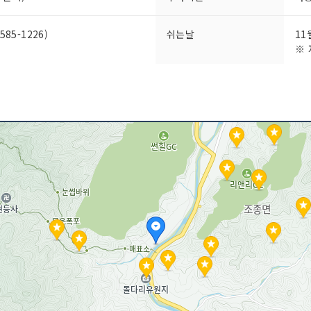
85-1226)
쉬는날
11
※ 
취급 메뉴
손두