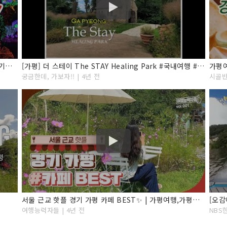
[겨울 국내여행지] 서울 근교 당일치기 가볼만한곳! 경기도 가평 여행 BEST7 아침고요수목원/오색별빛정원전
[가평] 더 스테이 The STAY Healing Park #국내여행 #경기여행 #가평여행
가평
궁금한데, 가보자!! | 4년 전
시골반
서울 근교 핫플 경기 가평 카페 BEST✨ | 가평여행,가평가볼만한곳,가평여행코스,경기도가볼만한곳, 서울근교가볼만한곳,가평카페,서울근교드라이브,서울근교카페,경기도카페,가평데이트
여행능력자들 | 4년 전
NBS