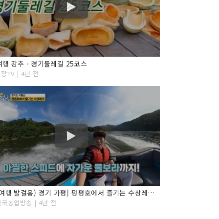
여행 강추ㆍ경기둘레길 25코스
장TV | 4년 전
[오감여행 발걸음) 경기 가평] 펑평호에서 즐기는 수상레저 ''
한국농업방송 | 4년 전