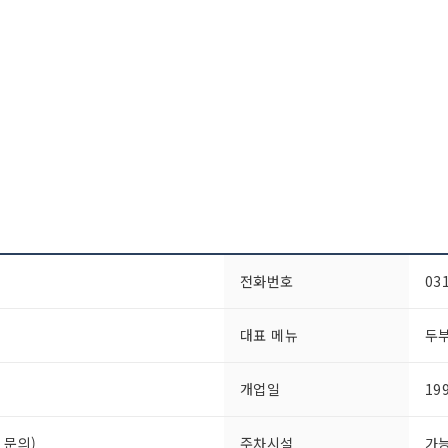
전화번호
03
대표 메뉴
두
개업일
19
화 문의)
주차시설
가능