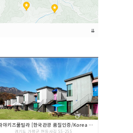
⇊
파파야키즈풀빌라 [한국관광 품질인증/Korea Quality]
경기도 가평군 현등사길 55-255