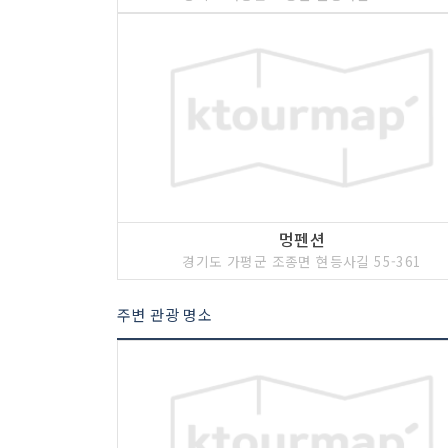
멍펜션
경기도 가평군 조종면 현등사길 55-361
주변 관광 명소