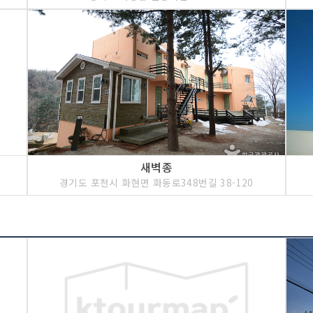
새벽종
경기도 포천시 화현면 화동로348번길 38-120