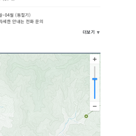
월~04월 (동절기)
자세한 안내는 전화 문의
더보기 🔽
부 / 순두부백반 / 매운탕 / 토종닭백숙 등