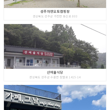
성주자연오토캠핑장
경상북도 성주군 가천면 동신로 803
산여울식당
경상북도 성주군 수륜면 참별로 1415-14