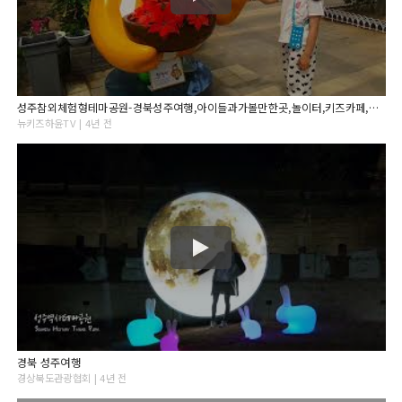
성주참외체험형테마공원-경북성주여행,아이들과가볼만한곳,놀이터,키즈카페,전시,체험,식물원
뉴키즈하윤TV | 4년 전
경북 성주여행
경상북도관광협회 | 4년 전