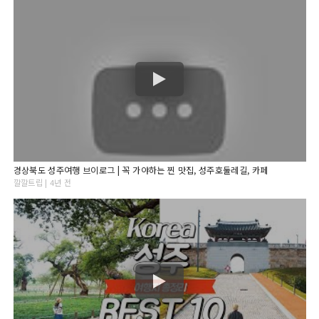
경상북도 성주여행 브이로그 | 꼭 가야하는 찐 맛집, 성주호둘레길, 카페
깔깔트립 | 4년 전