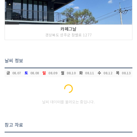
카페그날
경상북도 성주군 참별로 1277
날씨 정보
금
토
일
월
화
수
목
08.07
08.08
08.09
08.10
08.11
08.12
08.13
Loading...
날씨 데이터를 불러오는 중입니다.
참고 자료