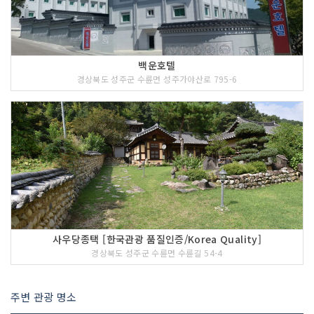
백운호텔
경상북도 성주군 수륜면 성주가야산로 795-6
사우당종택 [한국관광 품질인증/Korea Quality]
경상북도 성주군 수륜면 수륜길 54-4
주변 관광 명소