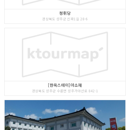
청휘당
경상북도 성주군 신파1길 28-6
[한옥스테이]아소재
경상북도 성주군 수륜면 성주가야산로 842-1