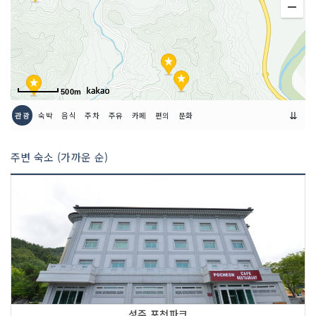
500m
⇊
관광
숙박
음식
주차
주유
카페
편의
문화
주변 숙소 (가까운 순)
성주 포천파크