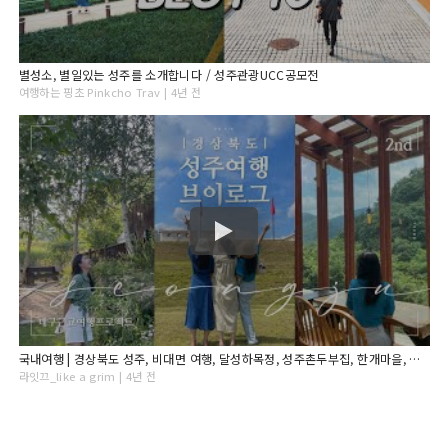
별성소, 별일있는 성주를 소개합니다 / 성주관광UCC공모전
여행하는 핑초 Pinkcho Trav | 4년 전
국내여행 | 경상북도 성주, 비대면 여행, 달성하목정, 성주촌두부집, 한개마을, 앤의정원, 카페 리베볼, 성주역사테마공원
라잇끄_like a grim | 4년 전