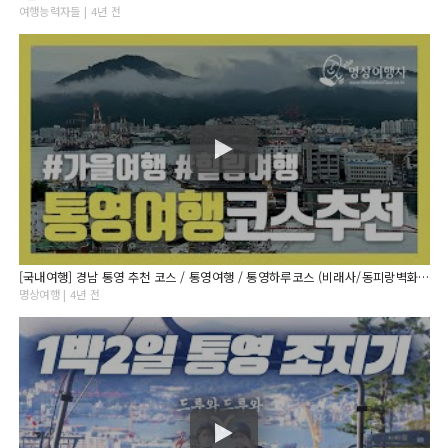
여행능력자들 | 4년 전
[국내여행] 경남 통영 추천 코스 / 통영여행 / 통영하루코스 (비래사/동피랑벽화마을/이순신공원)
명상여행 | 4년 전