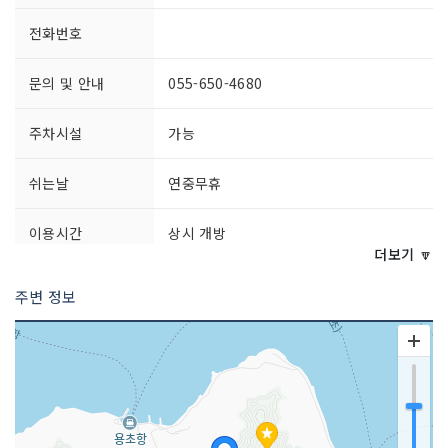
전화번호
문의 및 안내
055-650-4680
주차시설
가능
쉬는날
연중무휴
이용시간
상시 개방
더보기 🔽
주변 정보