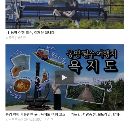
#1 통영 여행 코스, 이거면 됩니다
소풍족 | 4년 전
통영 여행 가볼만한 곳 , 욕지도 여행 코스 ｜ 가는법, 차량승선, 모노레일, 할매바리스타, 출렁다리, 한양식당
양말부부YANGMALBUBU | 4년 전