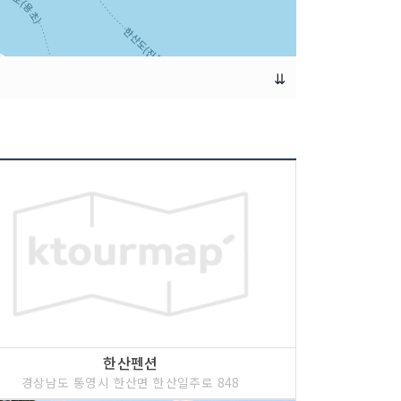
⇊
한산펜션
경상남도 통영시 한산면 한산일주로 848