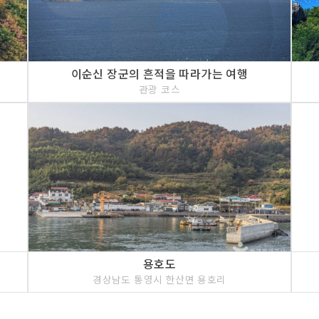
이순신 장군의 흔적을 따라가는 여행
관광 코스
용호도
경상남도 통영시 한산면 용호리