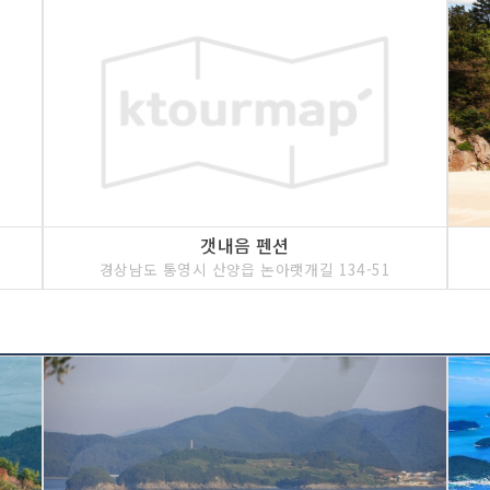
갯내음 펜션
경상남도 통영시 산양읍 논아랫개길 134-51