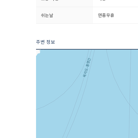
쉬는날
연중무휴
주변 정보