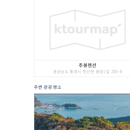
추봉펜션
경상남도 통영시 한산면 봉암1길 205-8
주변 관광 명소