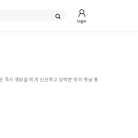
login
문 즉시 생닭을 튀겨 신선하고 담백한 맛의 옛날 통