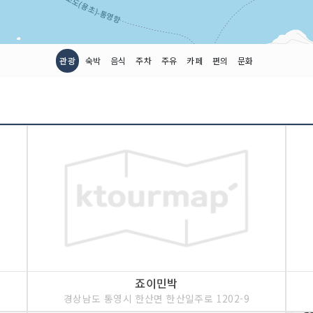
관광
숙박
음식
주차
주유
카페
편의
문화
죠이민박
경상남도 통영시 한산면 한산일주로 1202-9