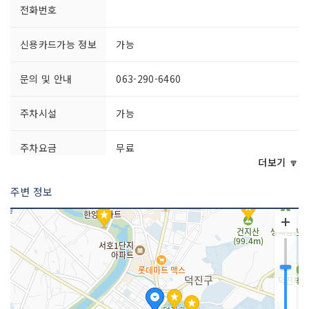
전화번호
신용카드가능 정보
가능
문의 및 안내
063-290-6460
주차시설
가능
주차요금
무료
더보기 🔽
쉬는날
공연에 따라 다름
주변 정보
이용요금
공연에 따라 다름
이용시간
공연에 따라 다름
규모
[본관]
부지 5,479㎥ (1,654평)