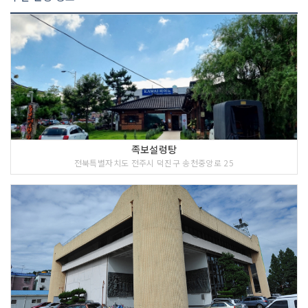
족보설렁탕
전북특별자치도 전주시 덕진구 송천중앙로 25