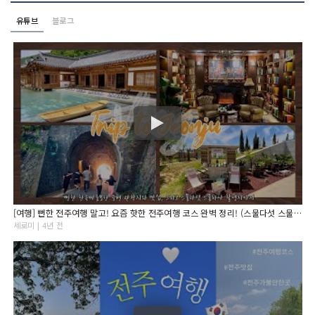
유튜브
블로그
[여행] 뻔한 전주여행 말고! 요즘 핫한 전주여행 코스 완벽 정리! (스물다섯 스물하나 촬영지까지)
세로미 | 4년 전