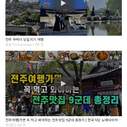
전주 뚜벅이 당일치기 여행
숲슬기Soopseulgi | 4년 전
전주여행|가면 꼭 먹고 와야하는 전주맛집 9군데 총정리 | 한국식당 노매딕비어가든 오원집 현대옥 노벨반점 마약육전 초원편의점 하숙영가마솥 길드티타늄
맛사장 | 4년 전