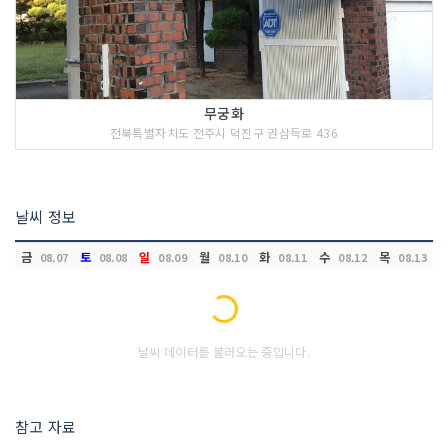
무궁화
전북특별자치도 전주시 덕진구 권삼득로 436
날씨 정보
금
토
일
월
화
수
목
08.07
08.08
08.09
08.10
08.11
08.12
08.13
Loading...
날씨 데이터를 불러오는 중입니다.
참고 자료