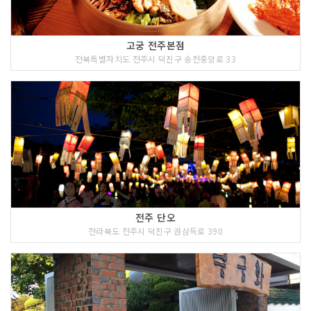
고궁 전주본점
전북특별자치도 전주시 덕진구 송천중앙로 33
전주 단오
전라북도 전주시 덕진구 권삼득로 390