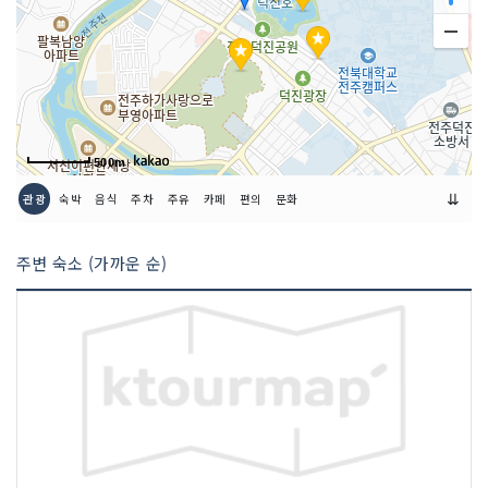
건물 2,505,48㎥ (758평)
본건물 2,171,8㎥, 조립식 333,68㎥ (10
1평)
구조 지하1층, 지상3층
[명인홀]
지하1층 대연습실 등 825,72㎥ (249,78
500m
평)
지하1층 1/2 개인연습실 등 181,64㎥(5
⇊
관광
숙박
음식
주차
주유
카페
편의
문화
4,94평)
지상1층 주묻 등 565,49㎥(171,06평)
지상2층 공연기획실 등 433,62㎥ (131,1
주변 숙소 (가까운 순)
7평)