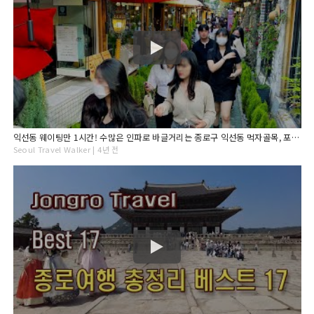
익선동 웨이팅만 1시간! 수많은 인파로 바글거리는 종로구 익선동 먹자골목, 포차 거리 휴일 오후 풍경, 서울 종로 여행, 4K Seoul Korea Walk.
Seoul Travel Walker | 4년 전