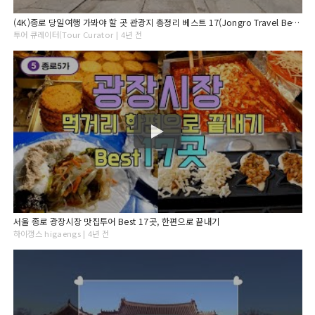
(4K)종로 당일여행 가봐야 할 곳 관광지 총정리 베스트 17(Jongro Travel Best 17)
투어 큐레이터(Tour Curator | 4년 전
서울 종로 광장시장 맛집투어 Best 17곳, 한편으로 끝내기
하이갱스 higaengs | 4년 전