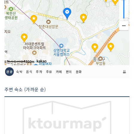
500m
⇊
관광
숙박
음식
주차
주유
카페
편의
문화
주변 숙소 (가까운 순)