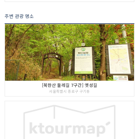
주변 관광 명소
[북한산 둘레길 7구간] 옛성길
서울특별시 종로구 구기동