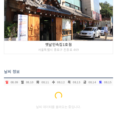
옛날민속집1호점
서울특별시 종로구 진흥로 469
날씨 정보
일
월
화
수
목
금
토
08.09
08.10
08.11
08.12
08.13
08.14
08.15
Loading...
날씨 데이터를 불러오는 중입니다.