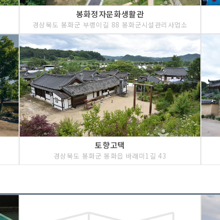
봉화정자문화생활관
경상북도 봉화군 부랭이길 88 봉화군시설관리사업소
토향고택
경상북도 봉화군 봉화읍 바래미1길 43