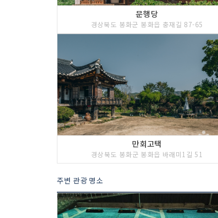
문행당
경상북도 봉화군 봉화읍 충재길 87-65
만회고택
경상북도 봉화군 봉화읍 바래미1길 51
주변 관광 명소