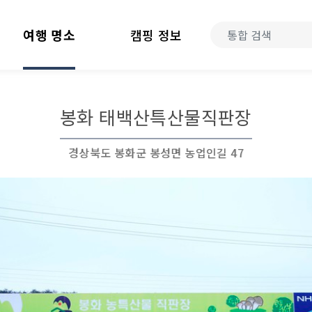
여행 명소
캠핑 정보
봉화 태백산특산물직판장
경상북도 봉화군 봉성면 농업인길 47