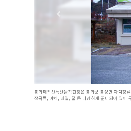
봉화태백산특산물직판장은 봉화군 봉성면 다덕정류장
잡곡류, 야채, 과일, 꿀 등 다양하게 준비되어 있어