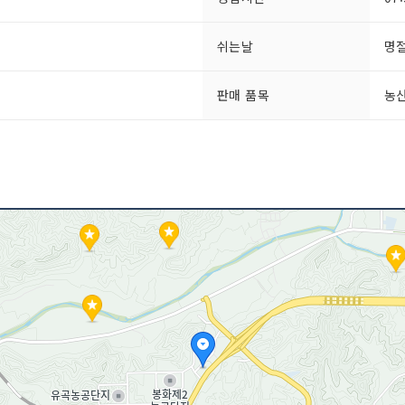
쉬는날
명
판매 품목
농산