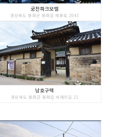
궁전파크모텔
경상북도 봉화군 봉화읍 예봉로 2043
남호구택
경상북도 봉화군 봉화읍 바래미길 21