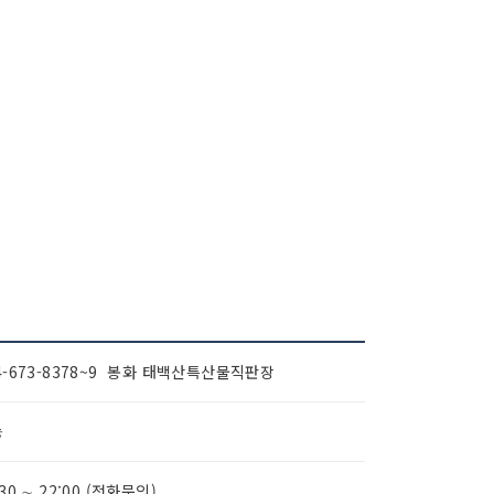
4-673-8378~9 봉화 태백산특산물직판장
능
:30 ∼ 22:00 (전화문의)