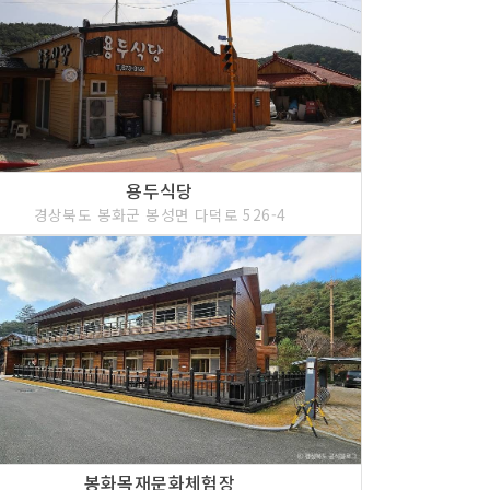
용두식당
경상북도 봉화군 봉성면 다덕로 526-4
봉화목재문화체험장