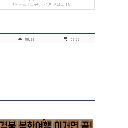
경상북도 봉화군 봉성면 구절로 151
수
목
08.12
08.13