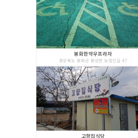
봉화한약우프라자
경상북도 봉화군 봉성면 농업인길 47
고향집식당