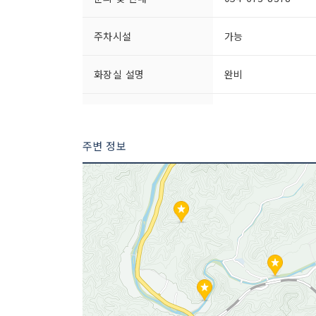
주차시설
가능
화장실 설명
완비
규모
330㎡ (100평)
주변 정보