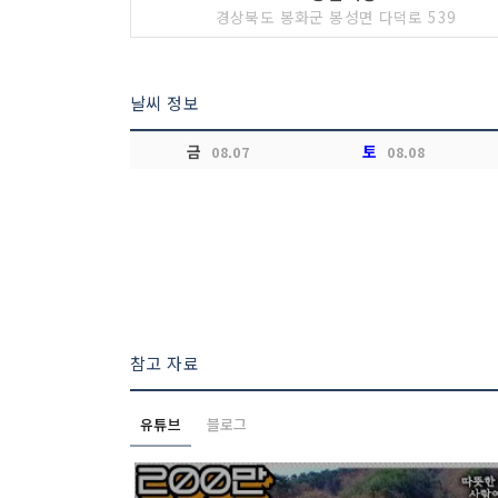
경상북도 봉화군 봉성면 다덕로 539
날씨 정보
금
토
08.07
08.08
참고 자료
유튜브
블로그