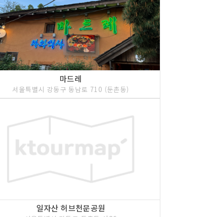
마드레
서울특별시 강동구 동남로 710 (둔촌동)
일자산 허브천문공원