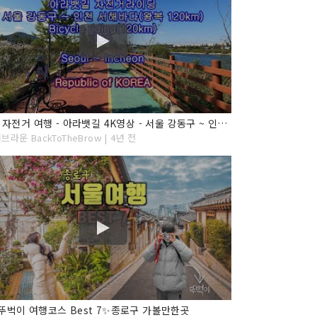
#100 자전거 여행 - 아라뱃길 4K영상 - 서울 강동구 ~ 인천 서해바다(왕복 120km) - Bicycle riding(120km) Seoul ~ Incheo, KOREA
라운 BackToTheBrow | 4년 전
뚜벅이 여행코스 Best 7✨종로구 가볼만한곳