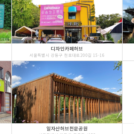
디자인카페허브
서울특별시 강동구 천호대로200길 15-16
일자산허브천문공원