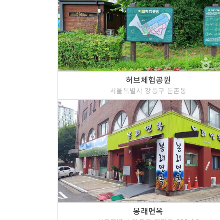
허브체험공원
서울특별시 강동구 둔촌동
봉래면옥