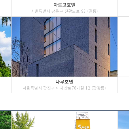
아르고호텔
서울특별시 강동구 진황도로 93 (길동)
나무호텔
서울특별시 광진구 아차산로76가길 12 (광장동)