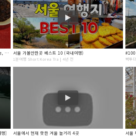
믿기지 않지만 세 그릇 단돈 5,500원입니다. (카드 가능, 소주 팔아요)
서울 가볼만한곳 베스트 10 (국내여행)
1분여행 Short Korea Tra | 4년 전
빽투더브
여행]
서울에서 현재 핫한 겨울 놀거리 4곳
서울 