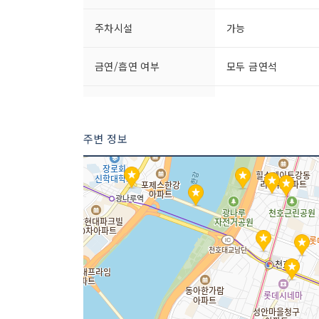
주차시설
가능
금연/흡연 여부
모두 금연석
인허가번호
20020120272
주변 정보