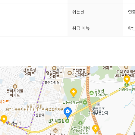
쉬는날
연
취급 메뉴
왕만