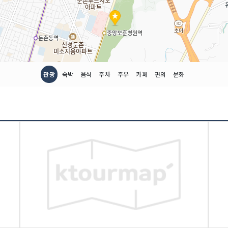
관광
숙박
음식
주차
주유
카페
편의
문화