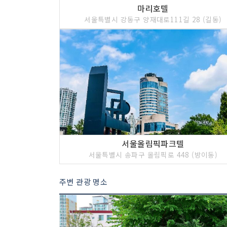
마리호텔
서울특별시 강동구 양재대로111길 28 (길동)
서울올림픽파크텔
서울특별시 송파구 올림픽로 448 (방이동)
주변 관광 명소