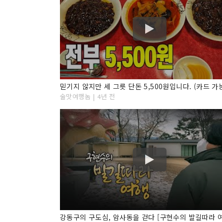
술맛여행놈 | 4년 전
강동구의 구도심, 암사동을 걷다 [구현수의 발길따라 