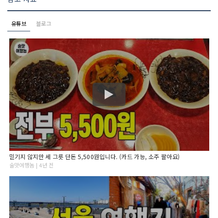
유튜브
블로그
믿기지 않지만 세 그릇 단돈 5,500원입니다. (카드 가능, 소주 팔아요)
술맛여행놈 | 4년 전