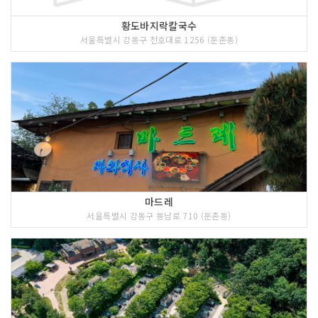
황도바지락칼국수
서울특별시 강동구 천호대로 1256 (둔촌동)
마드레
서울특별시 강동구 동남로 710 (둔촌동)