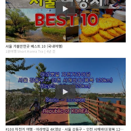
서울 가볼만한곳 베스트 10 (국내여행)
1분여행 Short Korea Tra | 4년 전
#100 자전거 여행 - 아라뱃길 4K영상 - 서울 강동구 ~ 인천 서해바다(왕복 120km) - Bicycle riding(120km) Seoul ~ Incheo, KOREA