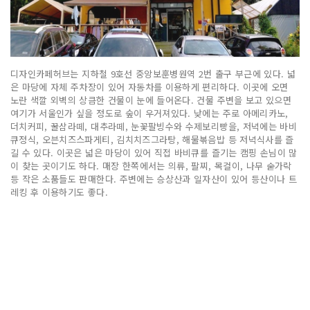
디자인카페허브는 지하철 9호선 중앙보훈병원역 2번 출구 부근에 있다. 넓
은 마당에 자체 주차장이 있어 자동차를 이용하게 편리하다. 이곳에 오면
노란 색깔 외벽의 상큼한 건물이 눈에 들어온다. 건물 주변을 보고 있으면
여기가 서울인가 싶을 정도로 숲이 우거져있다. 낮에는 주로 아메리카노,
더치커피, 꿀삼라떼, 대추라떼, 눈꽃팔빙수와 수제보리빵을, 저녁에는 바비
큐정식, 오븐치즈스파게티, 김치치즈그라탕, 해물볶음밥 등 저녁식사를 즐
길 수 있다. 이곳은 넓은 마당이 있어 직접 바비큐를 즐기는 캠핑 손님이 많
이 찾는 곳이기도 하다. 매장 한쪽에서는 의류, 팔찌, 목걸이, 나무 숟가락
등 작은 소품들도 판매한다. 주변에는 승상산과 일자산이 있어 등산이나 트
레킹 후 이용하기도 좋다.