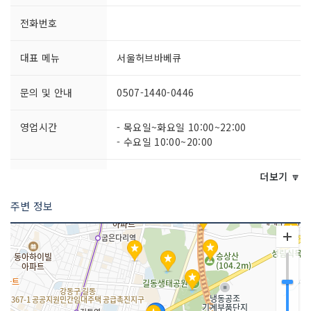
전화번호
대표 메뉴
서울허브바베큐
문의 및 안내
0507-1440-0446
영업시간
- 목요일~화요일 10:00~22:00
- 수요일 10:00~20:00
주차시설
가능
더보기 🔽
주변 정보
쉬는날
연중무휴
취급 메뉴
와인바베큐정식 / 숯불바베큐 / 들기름메
밀면 / 나초피자 등
인허가번호
20020120706