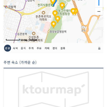
500m
⇊
관광
숙박
음식
주차
주유
카페
편의
문화
주변 숙소 (가까운 순)