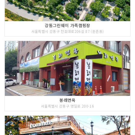
강동그린웨이 가족캠핑장
서울특별시 강동구 천호대로206길 87 (둔촌동)
봉래면옥
서울특별시 강동구 명일로 200-16