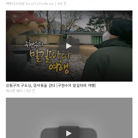
빽투더브라운 BackToTheBrow | 4년 전
강동구의 구도심, 암사동을 걷다 [구현수의 발길따라 여행]
배고픈 돼지 | 4년 전