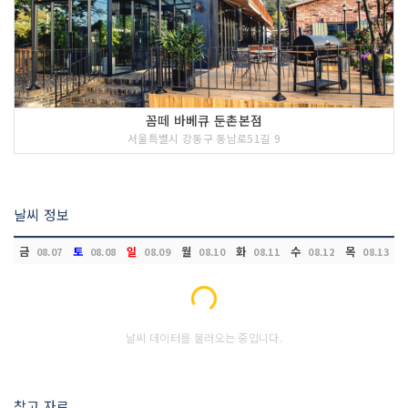
꼼떼 바베큐 둔촌본점
서울특별시 강동구 동남로51길 9
날씨 정보
금
토
일
월
화
수
목
08.07
08.08
08.09
08.10
08.11
08.12
08.13
Loading...
날씨 데이터를 불러오는 중입니다.
참고 자료