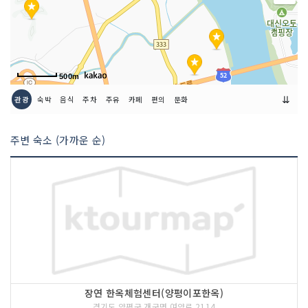
주최자 연락처
031-887-3893
이용요금
무료
500m
⇊
관광
숙박
음식
주차
주유
카페
편의
문화
주변 숙소 (가까운 순)
장연 한옥체험센터(양평이포한옥)
경기도 양평군 개군면 여양로 2114