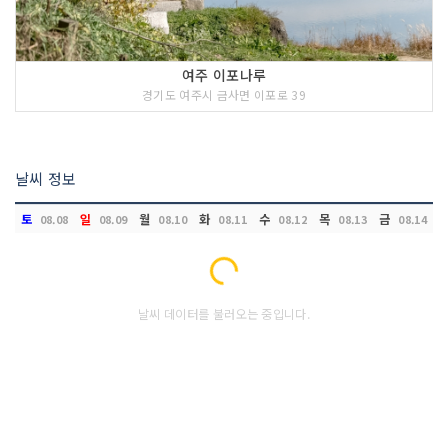
여주 이포나루
경기도 여주시 금사면 이포로 39
날씨 정보
토
일
월
화
수
목
금
08.08
08.09
08.10
08.11
08.12
08.13
08.14
Loading...
날씨 데이터를 불러오는 중입니다.