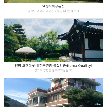
달빛이머무는집
경기도 양평군 강상면 세월길147번길 201
양평 오후다섯시[한국관광 품질인증/Korea Quality]
경기도 양평군 불곡부처울길 51