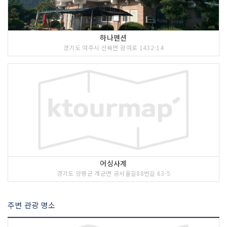
하나펜션
경기도 여주시 산북면 광여로 1432-14
어싱사계
경기도 양평군 개군면 공서울길88번길 63-5
주변 관광 명소