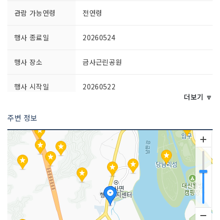
관람 가능연령
전연령
행사 종료일
20260524
행사 장소
금사근린공원
행사 시작일
20260522
더보기 🔽
공연시간
10:00~21:00
주변 정보
행사 프로그램
1. 메인프로그램 : 개막식, 금사참외풍물
패공연, 참외진기록게임, 참외화채나눔행
사 이벤트, 무대공연 등 2. 부대프로그램 :
참외따기체험, 참외화채나눔이벤트 등3.
소비자 참여 프로그램 : 참외따기체험, 참
외스토리텔링
주최자 정보
금사참외축제위원회