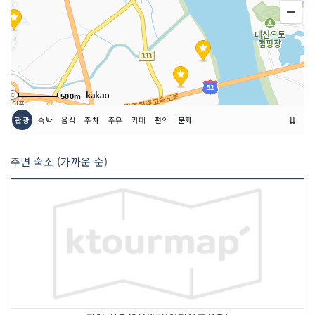
500m
⇊
관광
숙박
음식
주차
주유
카페
편의
문화
주변 숙소 (가까운 순)