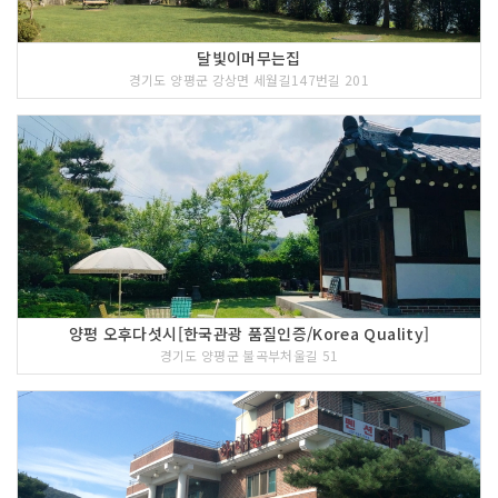
달빛이머무는집
경기도 양평군 강상면 세월길147번길 201
양평 오후다섯시[한국관광 품질인증/Korea Quality]
경기도 양평군 불곡부처울길 51