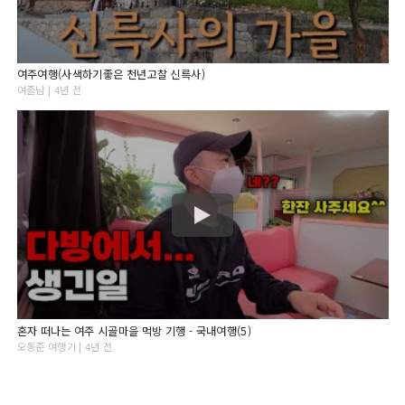
여주여행(사색하기좋은 천년고찰 신륵사)
여즐남 | 4년 전
혼자 떠나는 여주 시골마을 먹방 기행 - 국내여행(5)
오동준 여행기 | 4년 전