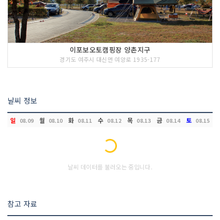
이포보오토캠핑장 양촌지구
경기도 여주시 대신면 여양로 1935-177
날씨 정보
일
월
화
수
목
금
토
08.09
08.10
08.11
08.12
08.13
08.14
08.15
Loading...
날씨 데이터를 불러오는 중입니다.
참고 자료