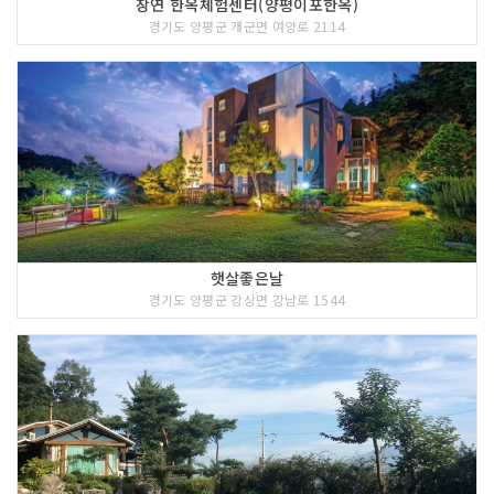
장연 한옥체험센터(양평이포한옥)
경기도 양평군 개군면 여양로 2114
햇살좋은날
경기도 양평군 강상면 강남로 1544