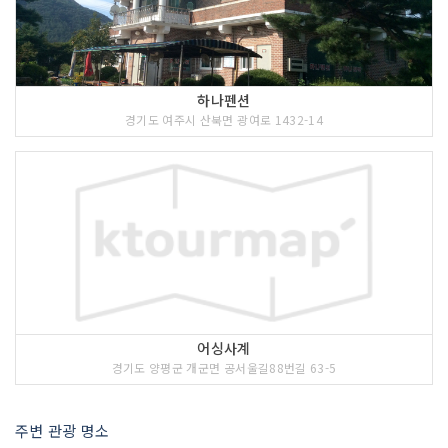
하나펜션
경기도 여주시 산북면 광여로 1432-14
어싱사계
경기도 양평군 개군면 공서울길88번길 63-5
주변 관광 명소