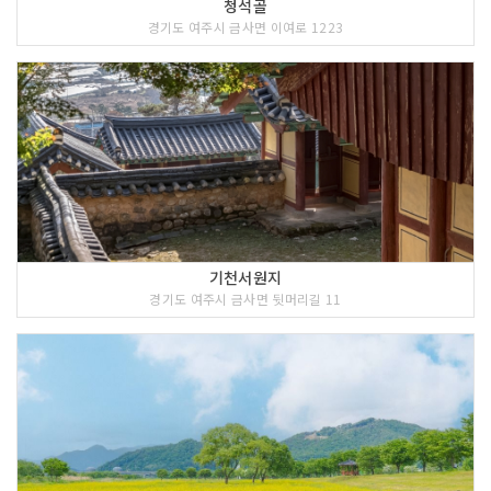
청석골
경기도 여주시 금사면 이여로 1223
기천서원지
경기도 여주시 금사면 뒷머리길 11