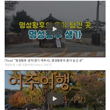
[Tour] "명성황후 생가(경기 여주시), 명성황후의 혼이 담긴 곳"
채널눙옥, 나를 흔들어라(Shake | 4년 전