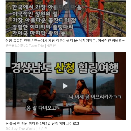
산청 특별한 여행 / 한국에서 가장 아름다운 마을- 남사예담촌, 이국적인 정원의 수련사, 아름다운 꽃잔디의 대명사, 강렬한 이미지의 무릉교, 가야국 구형왕릉 [종구튜브여행]
종구튜브여행JG Tube Trip | 4년 전
✈ 출국 전 떠난 엄마와 1박2일 산청여행 브이로그
쏘이Soy The World | 4년 전