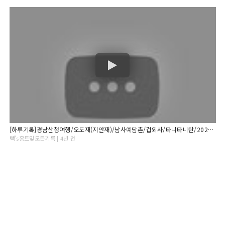
[하루기록]경남산청여행/오도재(지안재)/남사예담촌/겁외사/타니타니탄/2021.12.23.
빽’s홈트및모든기록 | 4년 전