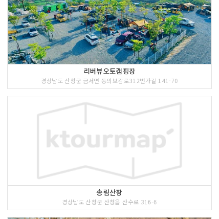
리버뷰오토캠핑장
경상남도 산청군 금서면 동의보감로312번가길 141-70
송림산장
경상남도 산청군 산청읍 산수로 316-6