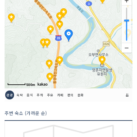
500m
⇊
관광
숙박
음식
주차
주유
카페
편의
문화
주변 숙소 (가까운 순)