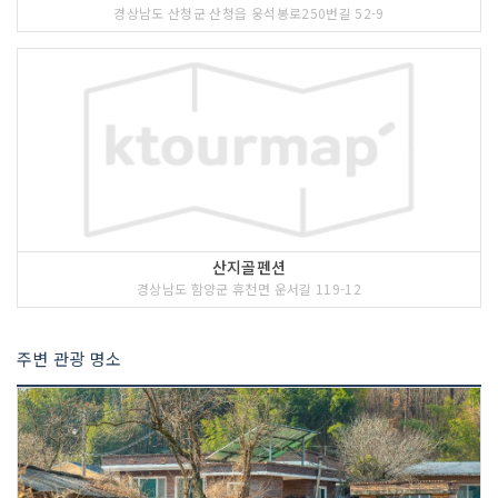
경상남도 산청군 산청읍 웅석봉로250번길 52-9
산지골펜션
경상남도 함양군 휴천면 운서길 119-12
주변 관광 명소