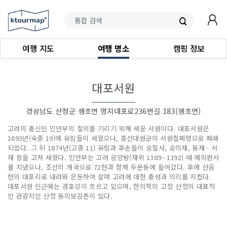
여행 지도
여행 명소
캠핑 정보
대포서원
경상남도 산청군 생초면 명지대포로236번길 183(생초면)
고려의 충신인 민안부의 절의를 기리기 위해 세운 서원이다. 대포서원은
1693년(숙종 19)에 유림들이 세웠으나, 흥선대원군의 서원철폐령으로 폐쇄
되었다. 그 뒤 1874년(고종 11) 유림과 후손들이 숭절사, 숭의재, 동재 · 서
재 등을 고쳐 세웠다. 민안부는 고려 공양왕(재위 1389∼1392) 때 예의판서
를 지냈으나, 조선의 개국으로 72현과 함께 두문동에 들어갔다. 후에 산음
현의 대포리로 내려와 은둔하여 살며 고려에 대한 충성과 의리를 지켰다.
대포서원 인근에는 경호강이 흐르고 있으며, 한의학의 고장 산청의 대표적
인 관광지인 산청 동의보감촌이 있다.