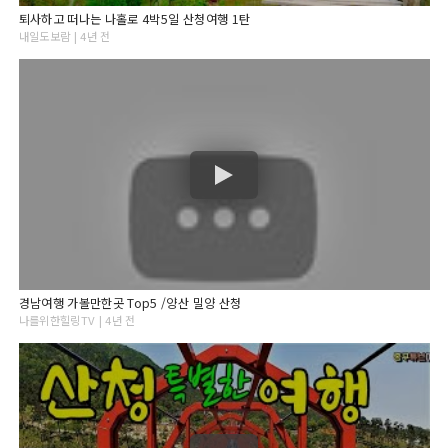
퇴사하고 떠나는 나홀로 4박5일 산청여행 1탄
내일도보람 | 4년 전
경남여행 가볼만한곳 Top5 /양산 밀양 산청
나를위한힐링TV | 4년 전