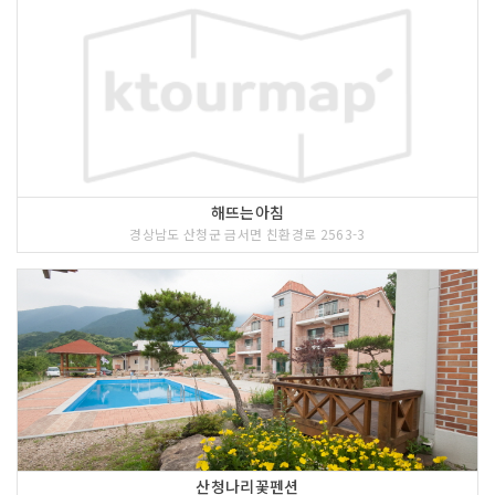
해뜨는아침
경상남도 산청군 금서면 친환경로 2563-3
산청나리꽃펜션