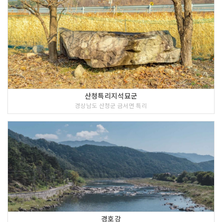
산청특리지석묘군
경상남도 산청군 금서면 특리
경호강