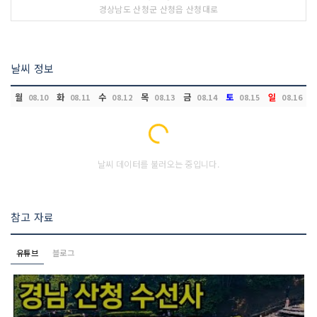
경상남도 산청군 산청읍 산청대로
날씨 정보
월
화
수
목
금
토
일
08.10
08.11
08.12
08.13
08.14
08.15
08.16
Loading...
날씨 데이터를 불러오는 중입니다.
참고 자료
유튜브
블로그