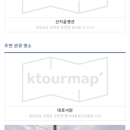
산지골펜션
경상남도 함양군 휴천면 운서길 119-12
주변 관광 명소
대포서원
경상남도 산청군 생초면 명지대포로236번길 183