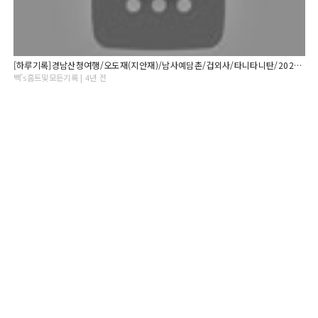
[하루기록]경남산청여행/오도재(지안재)/남사예담촌/겁외사/타니타니탄/2021.12.23.
빽’s홈트및모든기록 | 4년 전