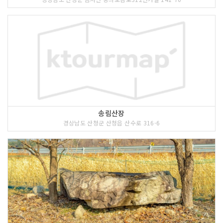
송림산장
경상남도 산청군 산청읍 산수로 316-6