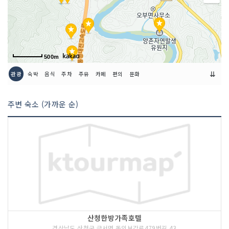
500m
⇊
관광
숙박
음식
주차
주유
카페
편의
문화
주변 숙소 (가까운 순)
산청한방가족호텔
경상남도 산청군 금서면 동의보감로479번길 43