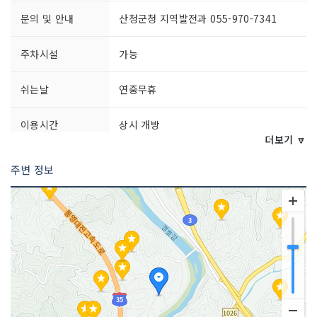
문의 및 안내
산청군청 지역발전과 055-970-7341
주차시설
가능
쉬는날
연중무휴
이용시간
상시 개방
더보기 🔽
주변 정보