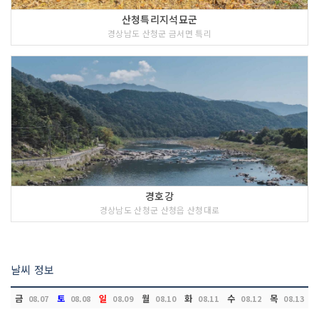
산청특리지석묘군
경상남도 산청군 금서면 특리
경호강
경상남도 산청군 산청읍 산청대로
날씨 정보
금
토
일
월
화
수
목
08.07
08.08
08.09
08.10
08.11
08.12
08.13