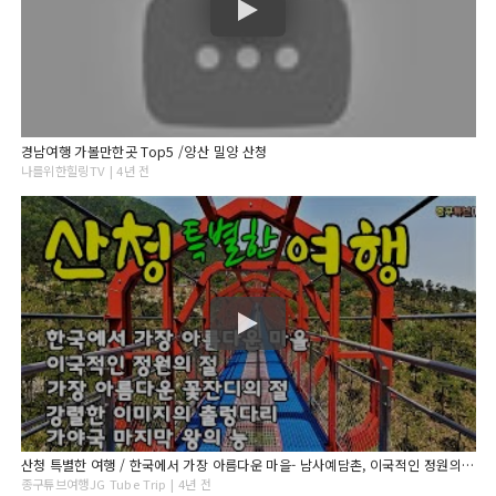
경남여행 가볼만한곳 Top5 /양산 밀양 산청
나를위한힐링TV | 4년 전
산청 특별한 여행 / 한국에서 가장 아름다운 마을- 남사예담촌, 이국적인 정원의 수련사, 아름다운 꽃잔디의 대명사, 강렬한 이미지의 무릉교, 가야국 구형왕릉 [종구튜브여행]
종구튜브여행JG Tube Trip | 4년 전