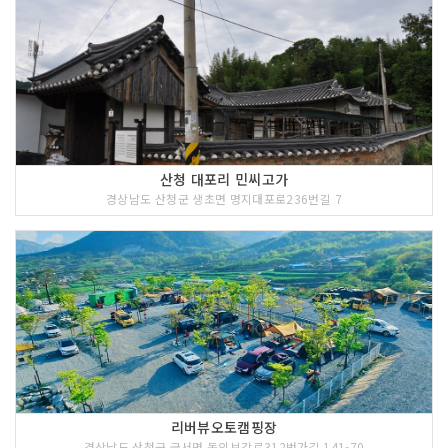
산청 대포리 민씨고가
경상남도 산청군 생초면 명지대포로236번길 7
리버뷰오토캠핑장
경상남도 산청군 금서면 동의보감로312번가길 141-70