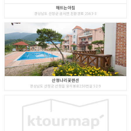
해뜨는아침
경상남도 산청군 금서면 친환경로 2563-3
산청나리꽃펜션
경상남도 산청군 산청읍 웅석봉로250번길 52-9