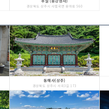
푸실 (송강정사)
경상북도 상주시 사벌국면 용마로 560
동해사(상주)
경상북도 상주시 서곡3길 173