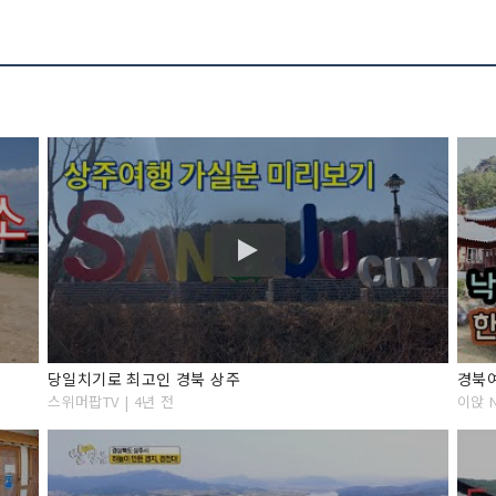
당일치기로 최고인 경북 상주
경북여
스위머팝TV | 4년 전
이앉 N