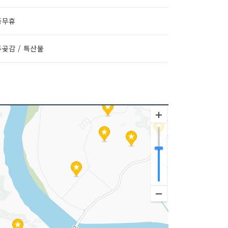
중무휴
곶감 / 특산물