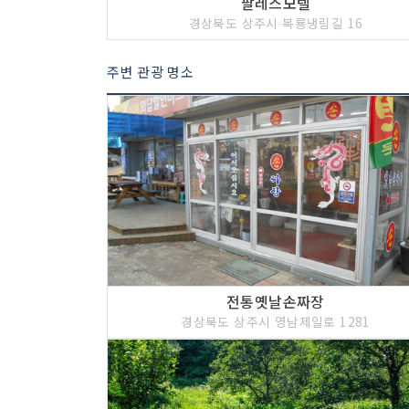
팔레스모텔
경상북도 상주시 복룡냉림길 16
주변 관광 명소
전통옛날손짜장
경상북도 상주시 영남제일로 1281