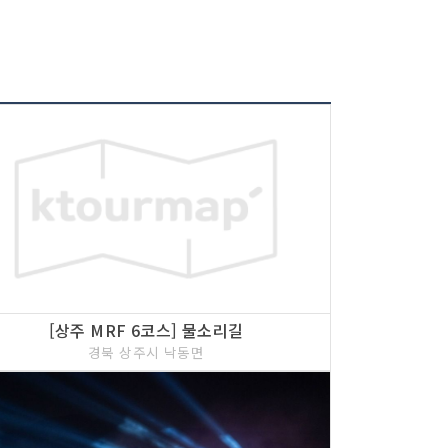
[상주 MRF 6코스] 물소리길
경북 상주시 낙동면