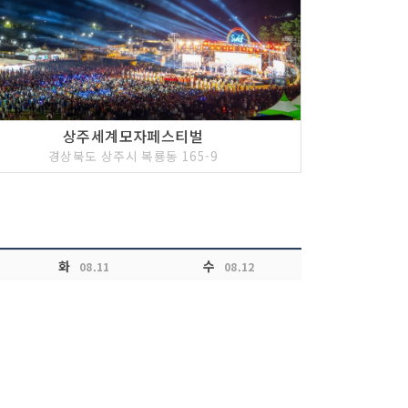
상주세계모자페스티벌
경상북도 상주시 복룡동 165-9
화
수
08.11
08.12