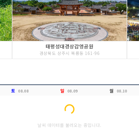
태평성대경상감영공원
경상북도 상주시 복룡동 161-96
토
일
월
08.08
08.09
08.10
Loading...
날씨 데이터를 불러오는 중입니다.