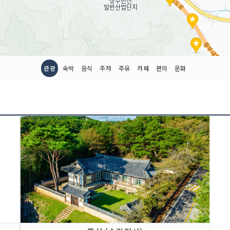
관광
숙박
음식
주차
주유
카페
편의
문화