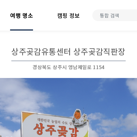
여행 명소
캠핑 정보
상주곶감유통센터 상주곶감직판장
경상북도 상주시 영남제일로 1154