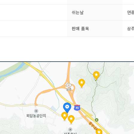
쉬는날
연
판매 품목
상주