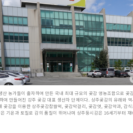
생산 농가들이 출자하여 만든 국내 최대 규모의 곶감 영농조합으로 곶감을
하여 만들어진 강주 곶감 대표 생산자 단체이다. 상주곶감의 유래와 역
 곶감을 이용한 상주곶감찹쌀떡, 곶감막걸리, 곶감엿, 곶감약과, 감식
맞은 기온과 토질로 감의 품질이 뛰어나며 상주둥시감은 16세기부터 재