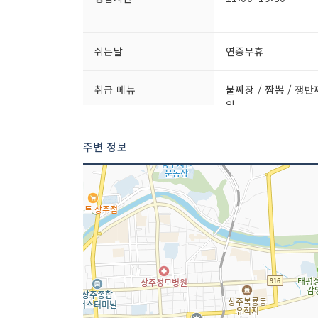
쉬는날
연중무휴
취급 메뉴
불짜장 / 짬뽕 / 쟁반
외
주변 정보