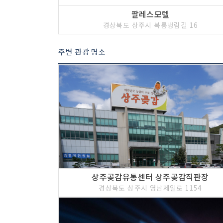
팔레스모텔
경상북도 상주시 복룡냉림길 16
주변 관광 명소
상주곶감유통센터 상주곶감직판장
경상북도 상주시 영남제일로 1154