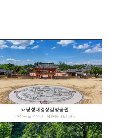
태평성대경상감영공원
경상북도 상주시 복룡동 161-96