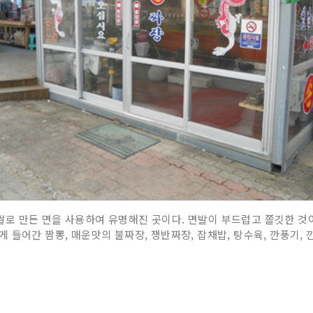
로 만든 면을 사용하여 유명해진 곳이다. 면발이 부드럽고 쫄깃한 것이
들어간 짬뽕, 매운맛의 불짜장, 쟁반짜장, 잡채밥, 탕수육, 깐풍기, 