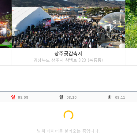
상주곶감축제
경상북도 상주시 삼백로 323 (복룡동)
일
월
화
08.09
08.10
08.11
Loading...
날씨 데이터를 불러오는 중입니다.