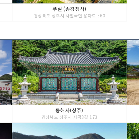
푸실 (송강정사)
경상북도 상주시 사벌국면 용마로 560
동해사(상주)
경상북도 상주시 서곡3길 173