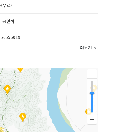
(무료)
두 금연석
050556019
더보기 🔽