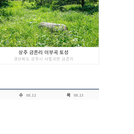
상주 금흔리 이부곡 토성
경상북도 상주시 사벌국면 금흔리
수
목
08.12
08.13