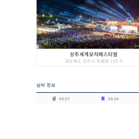
상주세계모자페스티벌
경상북도 상주시 복룡동 165-9
날씨 정보
금
토
08.07
08.08