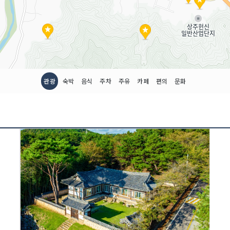
관광
숙박
음식
주차
주유
카페
편의
문화