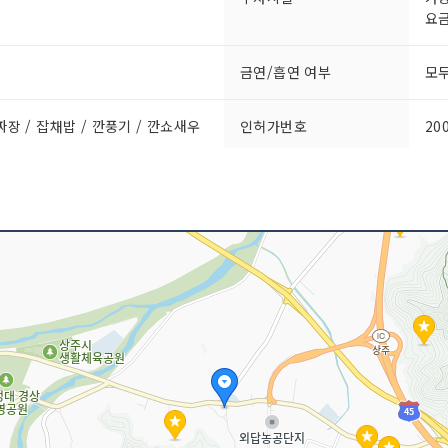
요금
금연/흡연 여부
모
짜장 / 잡채밥 / 깐풍기 / 깐쇼새우
인허가번호
20