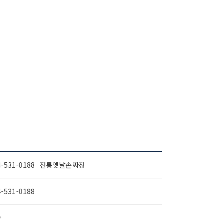
4-531-0188 전통옛날손짜장
4-531-0188
능