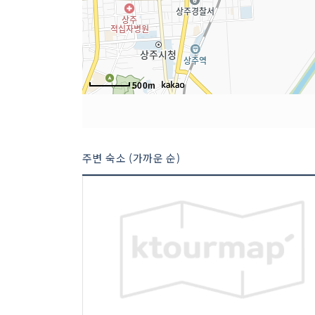
500m
주변 숙소 (가까운 순)