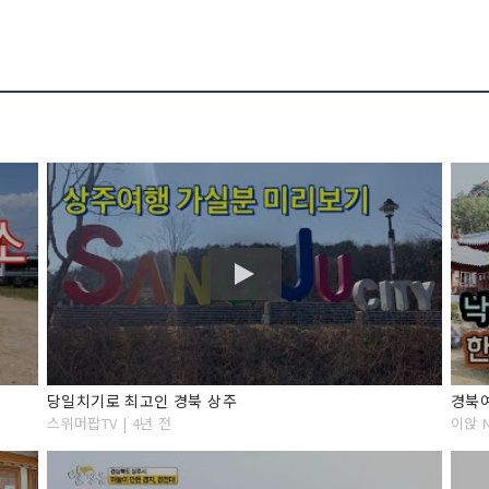
당일치기로 최고인 경북 상주
경북여
스위머팝TV | 4년 전
이앉 N