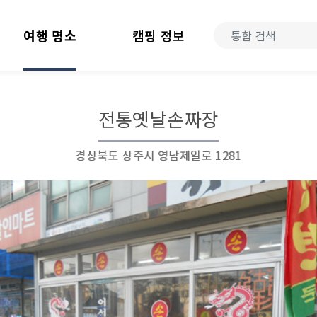
여행 명소
캠핑 정보
전통옛날손짜장
경상북도 상주시 영남제일로 1281