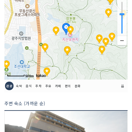
화 요망
500m
⇊
관광
숙박
음식
주차
주유
카페
편의
문화
주변 숙소 (가까운 순)