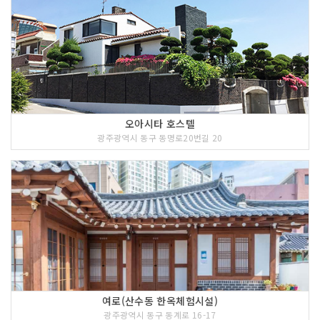
오아시타 호스텔
광주광역시 동구 동명로20번길 20
여로(산수동 한옥체험시설)
광주광역시 동구 동계로 16-17