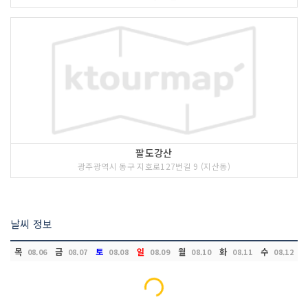
팔도강산
광주광역시 동구 지호로127번길 9 (지산동)
날씨 정보
목
금
토
일
월
화
수
08.06
08.07
08.08
08.09
08.10
08.11
08.12
Loading...