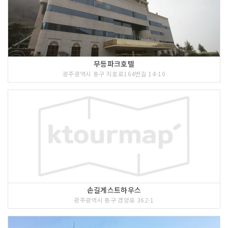
무등파크호텔
광주광역시 동구 지호로164번길 14-10
손길게스트하우스
광주광역시 동구 경양로 362-1