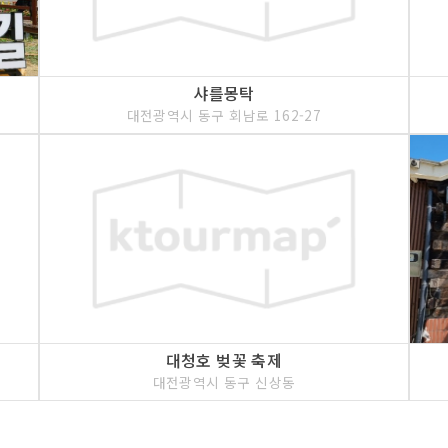
샤를몽탁
대전광역시 동구 회남로 162-27
대청호 벚꽃 축제
대전광역시 동구 신상동