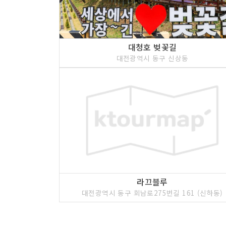
대청호 벚꽃길
대전광역시 동구 신상동
라끄블루
대전광역시 동구 회남로275번길 161 (신하동)