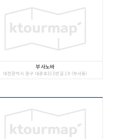
부사노바
대전광역시 중구 대종로315번길 19 (부사동)