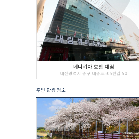
베니키아 호텔 대림
대전광역시 중구 대종로505번길 50
주변 관광 명소