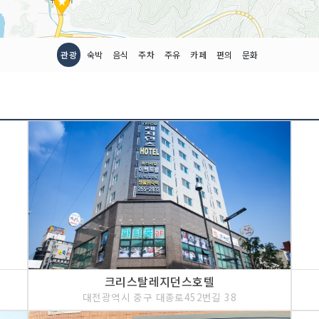
관광
숙박
음식
주차
주유
카페
편의
문화
크리스탈레지던스호텔
대전광역시 중구 대종로452번길 38