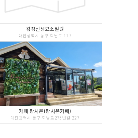
김정선생묘소일원
대전광역시 동구 회남로 117
카페 팡시온(팡시온카페)
대전광역시 동구 회남로275번길 227