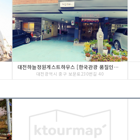
대전하늘정원게스트하우스 [한국관광 품질인증/Korea Quality]
대전광역시 중구 보문로230번길 40