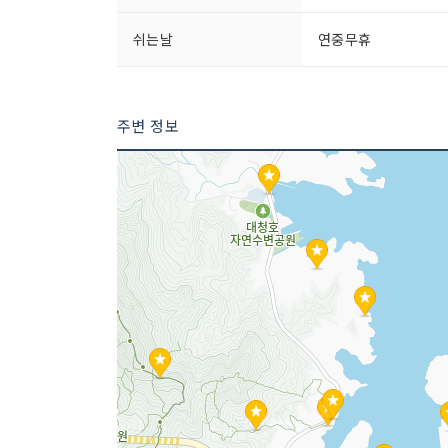
쉬는날
연중무휴
주변 정보