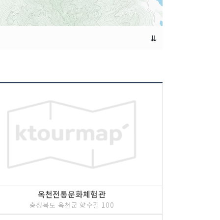
⇊
옥천전통문화체험관
충청북도 옥천군 향수길 100