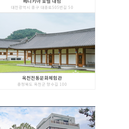
베니키아 호텔 대림
대전광역시 중구 대종로505번길 50
옥천전통문화체험관
충청북도 옥천군 향수길 100