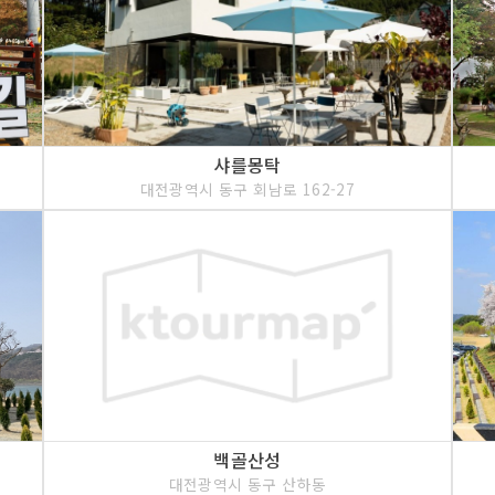
샤를몽탁
대전광역시 동구 회남로 162-27
백골산성
대전광역시 동구 산하동