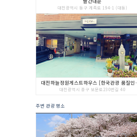
빨간대문
대전광역시 동구 계족로 194-1 (대동)
대전하늘정원게스트하우스 [한
대전광역시 중구 보문로230번길 40
주변 관광 명소