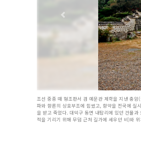
조선 중종 때 형조판서 겸 예문관 제학을 지낸 충암(
파와 향론의 상호부조에 힘썼고, 향약을 전국에 실시하
을 받고 죽었다. 대덕구 동면 내탑리에 있던 건물과 
적을 기리기 위해 무덤 근처 길가에 세우던 비)와 위