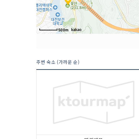
500m
주변 숙소 (가까운 순)