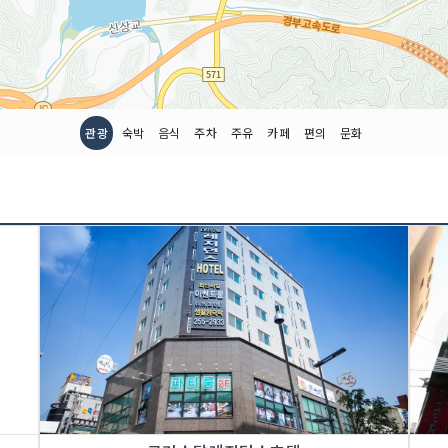
관광
숙박
음식
주차
주유
카페
편의
문화