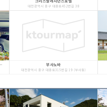
크리스탈레지던스호텔
대전광역시 중구 대종로452번길 38
국관광 품질인증/Korea Quality]
부사노바
대전광역시 중구 대종로315번길 19 (부사동)