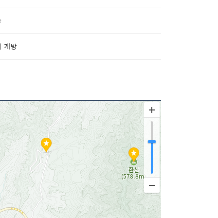
능
시 개방