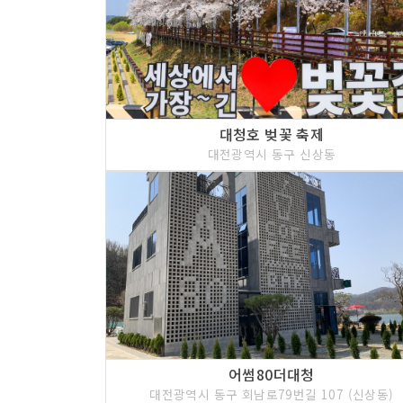
대청호 벚꽃 축제
대전광역시 동구 신상동
어썸80더대청
대전광역시 동구 회남로79번길 107 (신상동)