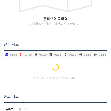
올리브영 증미역
서울특별시 강서구 양천로 583 (염창동)
날씨 정보
토
일
월
화
수
목
금
08.08
08.09
08.10
08.11
08.12
08.13
08.14
Loading...
날씨 데이터를 불러오는 중입니다.
참고 자료
유튜브
블로그