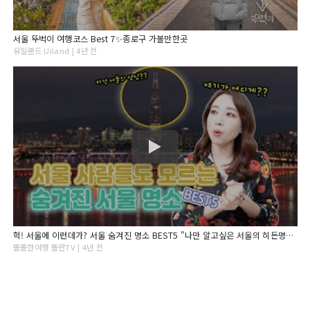
서울 뚜벅이 여행코스 Best 7✨종로구 가볼만한곳
유일랜드 Uiland | 4년 전
헉! 서울에 이런데가? 서울 숨겨진 명소 BEST5 "나만 알고싶은 서울의 히든명소 5군데"
똘똘한여행 똘란TV | 4년 전