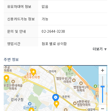
유모차대여 정보
없음
신용카드가능 정보
가능
문의 및 안내
02-2644-3238
영업시간
점포 별로 상이함
더보기 🔽
쉬는날
점포 별로 상이함
주변 정보
화장실 설명
있음
판매 품목
농수산물 / 생활잡화 / 패션잡화 / 의류 등