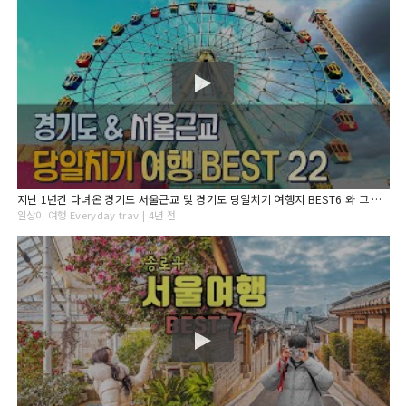
지난 1년간 다녀온 경기도 서울근교 및 경기도 당일치기 여행지 BEST6 와 그 지역 가볼만한 22 곳 총정리 ! 인천여행 남양주여행 김포여행 당진여행 수원여행 포천여행
일상이 여행 Everyday trav | 4년 전