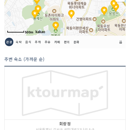
500m
⇊
관광
숙박
음식
주차
주유
카페
편의
문화
주변 숙소 (가까운 순)
회랑정
서울특별시 강서구 공항대로53나길 6-9