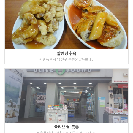
할범탕수육
서울특별시 양천구 목동중앙북로 15
올리브영 등촌
서울특별시 양천구 목동중앙북로7길 20