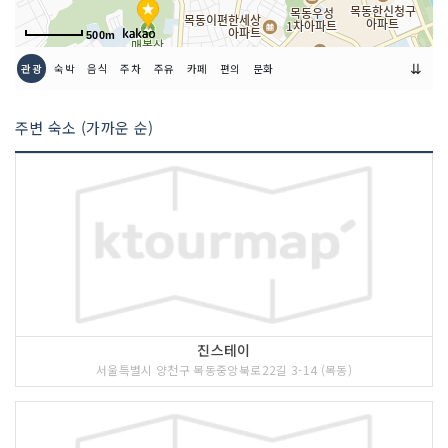
500m
⇊
관광
숙박
음식
주차
주유
카페
편의
문화
주변 숙소 (가까운 순)
진스테이
서울특별시 양천구 목동중앙북로22길 3-14 (목동)