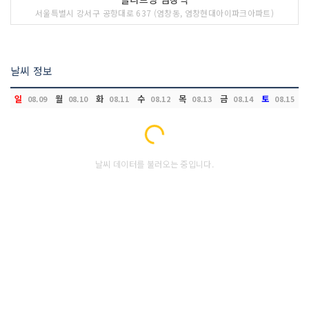
서울특별시 강서구 공항대로 637 (염창동, 염창현대아이파크아파트)
날씨 정보
일
월
화
수
목
금
토
08.09
08.10
08.11
08.12
08.13
08.14
08.15
Loading...
날씨 데이터를 불러오는 중입니다.