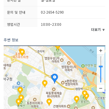
문의 및 안내
02-2654-5290
영업시간
10:00~23:00
더보기 🔽
주차시설
불가능
주변 정보
화장실 설명
없음
판매 품목
향수/화장품
매장안내
환급서비스 제공방식 : 사후