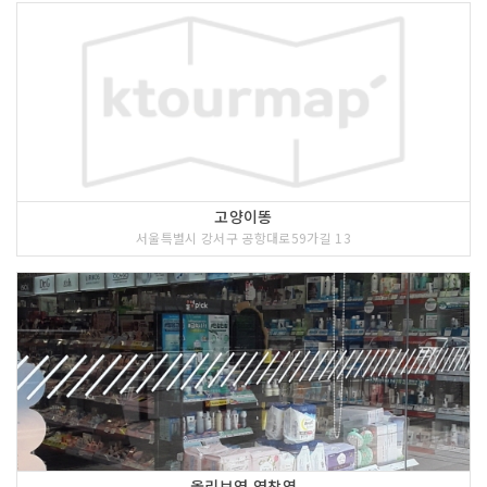
고양이똥
서울특별시 강서구 공항대로59가길 13
올리브영 염창역