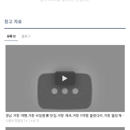
참고 자료
유튜브
블로그
경남 거창 여행.거창 비빔짬뽕 맛집.거창 계곡.거창 Y자형 출렁다리.거창 월성계곡 사선대와 수승대
나를위한힐링TV | 4년 전