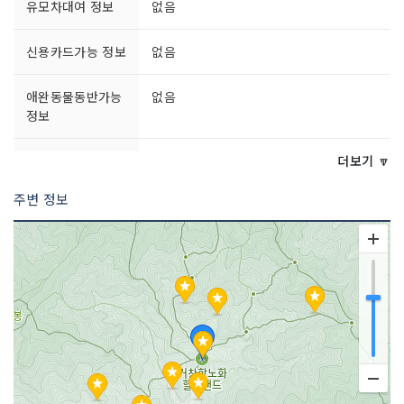
유모차대여 정보
없음
신용카드가능 정보
없음
애완동물동반가능
없음
정보
문의 및 안내
055-940-7930
더보기 🔽
주변 정보
주차시설
가능
쉬는날
매주 월요일
이용시간
- 3~10월 09:00~17:50 (매표마감 17:0
0)
- 11~2월 09:00~16:50 (매표마감 16:0
0)