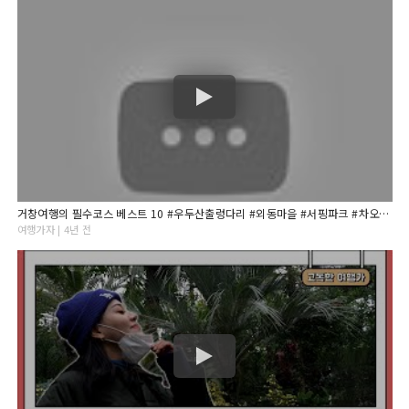
거창여행의 필수코스 베스트 10 #우두산출렁다리 #외동마을 #서핑파크 #차오원 #월성우주창의과학관 #사과테마파크
여행가자 | 4년 전