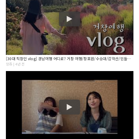
[30대 직장인 vlog] 경남여행 어디로? 거창 여행/창포원/수승대/감악산/민들레울
앙쥬 | 4년 전