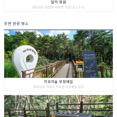
달의 정원
경상남도 합천군 가야면 치인1길 13-31
주변 관광 명소
치유의숲 무장애길
경상남도 거창군 가조면 의상봉길 830