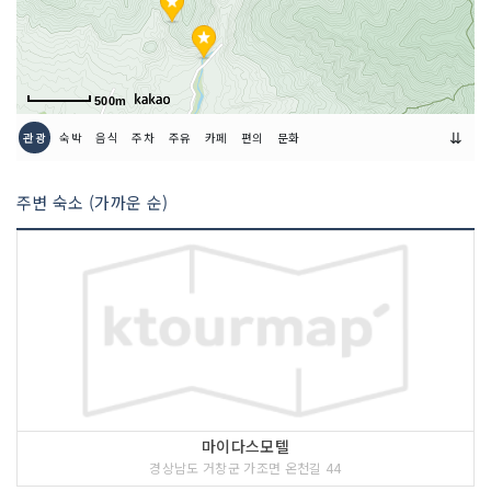
500m
⇊
관광
숙박
음식
주차
주유
카페
편의
문화
주변 숙소 (가까운 순)
마이다스모텔
경상남도 거창군 가조면 온천길 44