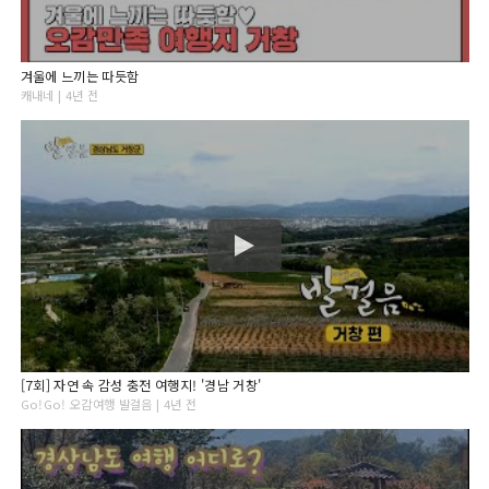
겨울에 느끼는 따듯함
캐내네 | 4년 전
[7회] 자연 속 감성 충전 여행지! '경남 거창'
Go!Go! 오감여행 발걸음 | 4년 전