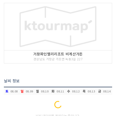
거창파인밸리리조트 비계산가든
경상남도 거창군 가조면 녹동3길 227
날씨 정보
토
일
월
화
수
목
금
08.08
08.09
08.10
08.11
08.12
08.13
08.14
Loading...
날씨 데이터를 불러오는 중입니다.